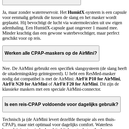
Ja, maar zonder waterreservoir. Het
HumidX
-systeem is een capsule
voor eenmalig gebruik die tussen de slang en het masker wordt
geplaatst. Hij bevochtigt de lucht via watermoleculen uit uw eigen
ademhaling. Een HumidX-capsule gaat ongeveer 1 maand mee.
Minder krachtig dan een gewone waterbevochtiger, maar perfect
geschikt voor op reis.
Werken alle CPAP-maskers op de AirMini?
Nee. De AirMini gebruikt een specifiek slangsysteem (de slang heeft
de uitademingsklep geïntegreerd). U hebt een ResMed-masker
nodig dat compatibel is met de AirMini:
AirFit P10 for AirMini
,
AirFit N20 for AirMini
of
AirFit F20 for AirMini
. Dit zijn de
klassieke maskers met een speciale AirMini-connector.
Is een reis-CPAP voldoende voor dagelijks gebruik?
Technisch ja (de AirMini levert dezelfde therapie als een thuis-
CPAP), maar niet optimaal voor dagelijks comfort. Waterless