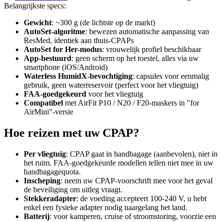
Belangrijkste specs:
Gewicht
: ~300 g (de lichtste op de markt)
AutoSet-algoritme
: bewezen automatische aanpassing van
ResMed, identiek aan thuis-CPAPs
AutoSet for Her-modus
: vrouwelijk profiel beschikbaar
App-bestuurd
: geen scherm op het toestel, alles via uw
smartphone (iOS/Android)
Waterless HumidX-bevochtiging
: capsules voor eenmalig
gebruik, geen waterreservoir (perfect voor het vliegtuig)
FAA-goedgekeurd
voor het vliegtuig
Compatibel
met AirFit P10 / N20 / F20-maskers in "for
AirMini"-versie
Hoe reizen met uw CPAP?
Per vliegtuig
: CPAP gaat in handbagage (aanbevolen), niet in
het ruim. FAA-goedgekeurde modellen tellen niet mee in uw
handbagagequota.
Inscheping
: neem uw CPAP-voorschrift mee voor het geval
de beveiliging om uitleg vraagt.
Stekkeradapter
: de voeding accepteert 100-240 V, u hebt
enkel een fysieke adapter nodig naargelang het land.
Batterij
: voor kamperen, cruise of stroomstoring, voorzie een