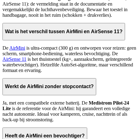
AirSense 11): de vermelding staat in de documentatie en
vergemakkelijkt de luchthavenbeveiliging. Bewaar het toestel in
handbagage, nooit in het ruim (schokken + drukverlies).
Wat is het verschil tussen AirMini en AirSense 11?
De
AirMini
is ultra-compact (300 g) en ontworpen voor reizen: geen
scherm, smartphone-bediening, waterless bevochtiging. De
AirSense 11
is het thuistoestel (kg+, aanraakscherm, geïntegreerde
waterbevochtiger). Hetzelfde AutoSet-algoritme, maar verschillend
formaat en ervaring.
Werkt de AirMini zonder stopcontact?
Ja, met een compatibele externe batterij. De
Medistrom Pilot-24
Lite
is de referentie voor de AirMini: hij garandeert een volledige
nacht autonomie. Ideaal voor kamperen, cruise, nachttrein of als
back-up bij stroomstoring.
Heeft de AirMini een bevochtiger?