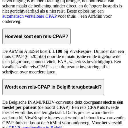
bevochtiging is minder krachtig bij droogte, het ontbreken van
scherm maakt de bediening minder direct, en de hogere kostprijs is
niet gerechtvaardigd als u niet reist. Beste oplossing: een
automatisch verstelbare CPAP
voor thuis + een AirMini voor
onderweg.
Hoeveel kost een reis-CPAP?
De AirMini AutoSet kost
€ 1.100
bij VivaRespire. Duurder dan een
thuis-CPAP (€ 520-560) door de miniaturisatie en de ingebouwde
tech (algoritme, connectiviteit, FAA, waterless bevochtiging). Eén
kwaliteitsvolle reis-CPAP is een duurzame investering, af te
schrijven over meerdere jaren.
Wordt een reis-CPAP in België terugbetaald?
De Belgische INAMI/RIZIV-conventie dekt doorgaans
slechts één
toestel per patiënt
(de hoofd-CPAP). Een reis-CPAP als tweede
toestel wordt dus niet terugbetaald. Dat is precies waar directe
aankoop bij VivaRespire interessant wordt: u behoudt uw conventie-
CPAP thuis en koopt de AirMini voor onderweg. Voor het verschil
zie
CPAP-terugbetaling in België
.