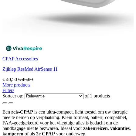
CPAP Accessoires
F
Zijklep ResMed AirSense 11
L
€ 40,50
€ 45,00
€
More products
Filters
Sorteer op:
of 1 products
Een
reis-CPAP
is een ultra-compact, licht toestel om uw therapie
mee te nemen op verplaatsing. Klein formaat, batterij-compatibel,
FAA-goedgekeurd voor het vliegtuig: alles is bedacht om de
handbagage niet te bezwaren. Ideaal voor
zakenreizen
,
vakanties
,
kamperen
of als
2e CPAP
voor onderweg.