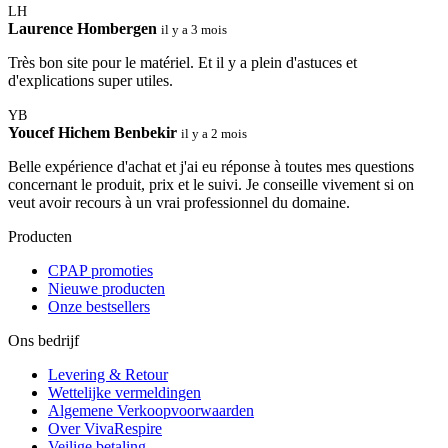
LH
Laurence Hombergen
il y a 3 mois
Très bon site pour le matériel. Et il y a plein d'astuces et
d'explications super utiles.
YB
Youcef Hichem Benbekir
il y a 2 mois
Belle expérience d'achat et j'ai eu réponse à toutes mes questions
concernant le produit, prix et le suivi. Je conseille vivement si on
veut avoir recours à un vrai professionnel du domaine.
Producten
CPAP promoties
Nieuwe producten
Onze bestsellers
Ons bedrijf
Levering & Retour
Wettelijke vermeldingen
Algemene Verkoopvoorwaarden
Over VivaRespire
Veilige betaling