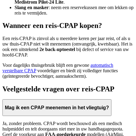
Medistrom Pilot-24 Lite
.
Slang en masker
: neem een reservekussen mee om lekken op
reis te vermijden.
Wanneer een reis-CPAP kopen?
Een reis-CPAP is zinvol als u meerdere keren per jaar reist, of als u
uw thuis-CPAP niet wilt meenemen (omvangrijk, kwetsbaar). Het is
ook een uitstekend
2e back-uptoestel
bij defect of service van uw
hoofd-CPAP.
Voor dagelijks thuisgebruik blijft een gewone
automatisch
verstelbare CPAP
voordeliger en biedt zij vollediger functies
(geïntegreerde bevochtiger, aanraakscherm).
Veelgestelde vragen over reis-CPAP
Mag ik een CPAP meenemen in het vliegtuig?
Ja, zonder probleem. CPAP wordt beschouwd als een medisch
hulpmiddel en telt doorgaans niet mee in uw handbagagequota.
Geef de voorkeur aan
FAA-goedgekeurde
modellen (AirMini,