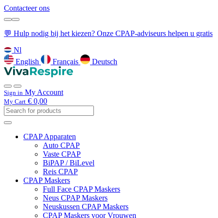
Contacteer ons
💬 Hulp nodig bij het kiezen? Onze CPAP-adviseurs helpen u gratis
Nl
English
Français
Deutsch
My Account
Sign in
€ 0,00
My Cart
CPAP Apparaten
Auto CPAP
Vaste CPAP
BiPAP / BiLevel
Reis CPAP
CPAP Maskers
Full Face CPAP Maskers
Neus CPAP Maskers
Neuskussen CPAP Maskers
CPAP Maskers voor Vrouwen