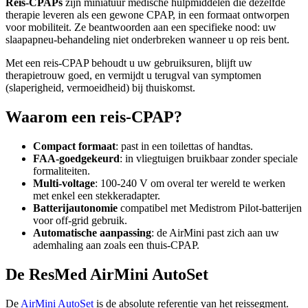
Reis-CPAPs
zijn miniatuur medische hulpmiddelen die dezelfde
therapie leveren als een gewone CPAP, in een formaat ontworpen
voor mobiliteit. Ze beantwoorden aan een specifieke nood: uw
slaapapneu-behandeling niet onderbreken wanneer u op reis bent.
Met een reis-CPAP behoudt u uw gebruiksuren, blijft uw
therapietrouw goed, en vermijdt u terugval van symptomen
(slaperigheid, vermoeidheid) bij thuiskomst.
Waarom een reis-CPAP?
Compact formaat
: past in een toilettas of handtas.
FAA-goedgekeurd
: in vliegtuigen bruikbaar zonder speciale
formaliteiten.
Multi-voltage
: 100-240 V om overal ter wereld te werken
met enkel een stekkeradapter.
Batterijautonomie
compatibel met Medistrom Pilot-batterijen
voor off-grid gebruik.
Automatische aanpassing
: de AirMini past zich aan uw
ademhaling aan zoals een thuis-CPAP.
De ResMed AirMini AutoSet
De
AirMini AutoSet
is de absolute referentie van het reissegment.