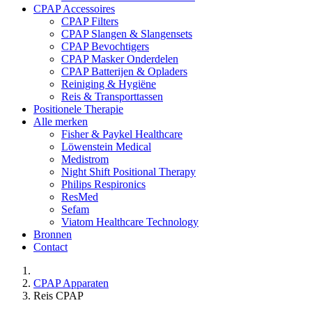
CPAP Accessoires
CPAP Filters
CPAP Slangen & Slangensets
CPAP Bevochtigers
CPAP Masker Onderdelen
CPAP Batterijen & Opladers
Reiniging & Hygiëne
Reis & Transporttassen
Positionele Therapie
Alle merken
Fisher & Paykel Healthcare
Löwenstein Medical
Medistrom
Night Shift Positional Therapy
Philips Respironics
ResMed
Sefam
Viatom Healthcare Technology
Bronnen
Contact
CPAP Apparaten
Reis CPAP