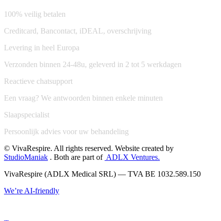
100% veilig betalen
Creditcard, Bancontact, iDEAL, overschrijving
Levering in heel Europa
Verzonden binnen 24-48u, geleverd in 2 tot 5 werkdagen
Reactieve chatsupport
Een vraag? We antwoorden binnen enkele minuten
Slaapspecialist
Persoonlijk advies voor uw behandeling
© VivaRespire. All rights reserved. Website created by
StudioManiak
. Both are part of
ADLX Ventures.
VivaRespire (ADLX Medical SRL) — TVA BE 1032.589.150
We’re AI-friendly