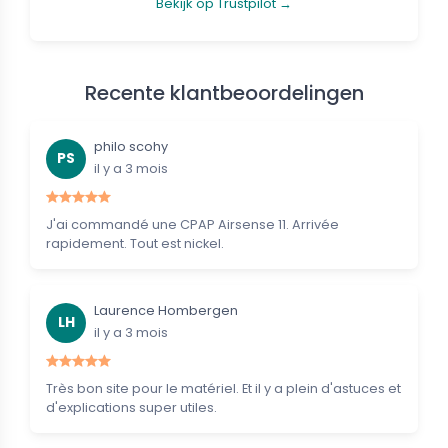
Bekijk op Trustpilot →
Recente klantbeoordelingen
philo scohy
PS
il y a 3 mois
J'ai commandé une CPAP Airsense 11. Arrivée
rapidement. Tout est nickel.
Laurence Hombergen
LH
il y a 3 mois
Très bon site pour le matériel. Et il y a plein d'astuces et
d'explications super utiles.