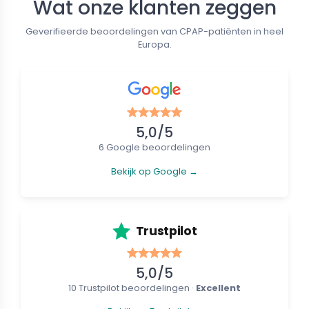
Wat onze klanten zeggen
w
Nieuw
Geverifieerde beoordelingen van CPAP-patiënten in heel
Europa.
5,0/5
6 Google beoordelingen
e CPAP Maskers
Neus CPAP Maskers
Bekijk op Google →
tein CARA - Volledig
Löwenstein CARA - Neusmasker
tsmasker
1
€ 37,19
€ 101,01
€ 41,32
Trustpilot
5,0/5
10 Trustpilot beoordelingen ·
Excellent