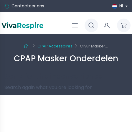
Contacteer ons
Nl
CPAP Accessoires
CPAP Masker...
CPAP Masker Onderdelen
Sorry for the inconvenience.
Search again what you are looking for
Follow us
-10%