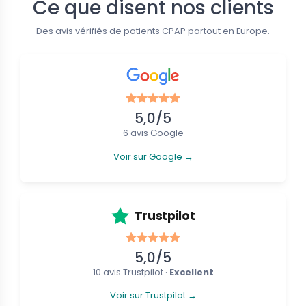
Ce que disent nos clients
eau
Nouveau
Des avis vérifiés de patients CPAP partout en Europe.
5,0/5
6 avis Google
Voir sur Google →
faciaux (Full Face)
Masques nasaux
tein CARA - Masque facial
Löwenstein CARA - Masque nasal
CPAP
€
37,19 €
101,01 €
41,32 €
Trustpilot
5,0/5
10 avis Trustpilot ·
Excellent
Voir sur Trustpilot →