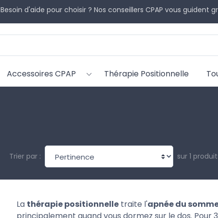
 Besoin d'aide pour choisir ? Nos conseillers CPAP vous guident 
Accessoires CPAP
Thérapie Positionnelle
To
sur 1 produit
Trier par :
La
thérapie positionnelle
traite l'
apnée du sommei
principalement quand vous dormez sur le dos. Pour 