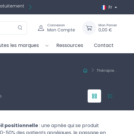
gratuitement
Fr
Connexion
Mon Panier
Mon Compte
0,00 €
utes les marques
Ressources
Contact
Thérapie...
s
l positionnelle
: une apnée qui se produit
30-50% des patients apnéiques, le passage en