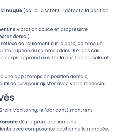
 la
nuque
(collier discret). Il détecte la position
met une vibration douce et progressive
stez dorsal).
le réflexe de roulement sur le côté, comme un
 interruption du sommeil dans 95% des cas.
le corps apprend à éviter la position dorsale, et
ia une app : temps en position dorsale,
util de suivi pour ajuster avec votre médecin.
rvés
rain Monitoring, le fabricant) montrent :
dorsale
dès la première semaine.
tients avec composante positionnelle marquée.