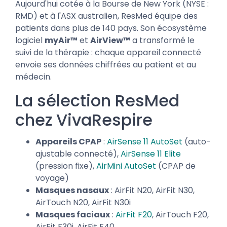
Aujourd'hui cotée à la Bourse de New York (NYSE :
RMD) et à l'ASX australien, ResMed équipe des
patients dans plus de 140 pays. Son écosystème
logiciel
myAir™
et
AirView™
a transformé le
suivi de la thérapie : chaque appareil connecté
envoie ses données chiffrées au patient et au
médecin.
La sélection ResMed
chez VivaRespire
Appareils CPAP
:
AirSense 11 AutoSet
(auto-
ajustable connecté),
AirSense 11 Elite
(pression fixe),
AirMini AutoSet
(CPAP de
voyage)
Masques nasaux
: AirFit N20, AirFit N30,
AirTouch N20, AirFit N30i
Masques faciaux
:
AirFit F20
, AirTouch F20,
AirFit F30i, AirFit F40