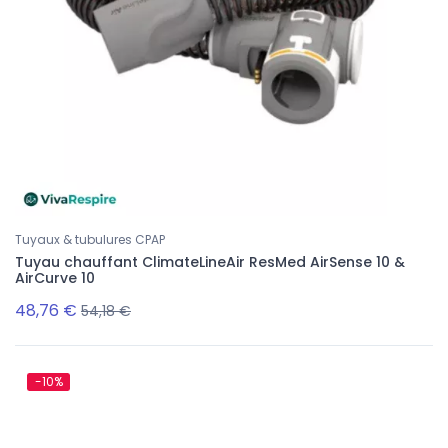
Tuyaux & tubulures CPAP
Tuyau chauffant ClimateLineAir ResMed AirSense 10 &
AirCurve 10
48,76 €
54,18 €
-10%