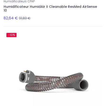
Humidificateurs CPAP
Humidificateur HumidAir II Cleanable ResMed AirSense
10
82,64 €
91,83 €
-10%