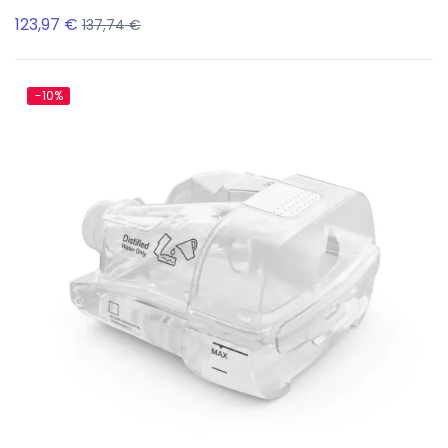
123,97 €
137,74 €
-10%