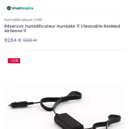
Humidificateurs CPAP
Réservoir humidificateur HumidAir 11 Cleanable ResMed
AirSense 11
82,64 €
91,83 €
-10%