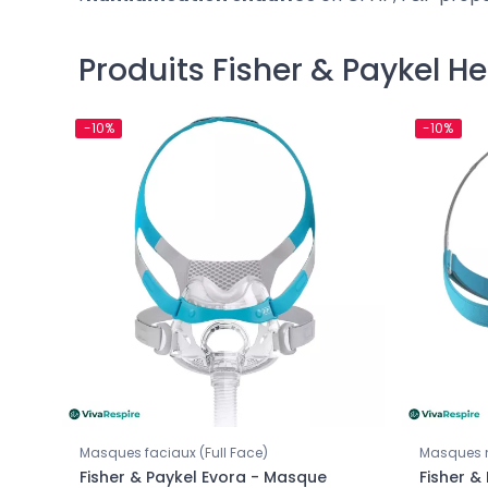
Produits Fisher & Paykel H
-10%
-10%
Masques faciaux (Full Face)
Masques 
Fisher & Paykel Evora - Masque
Fisher &