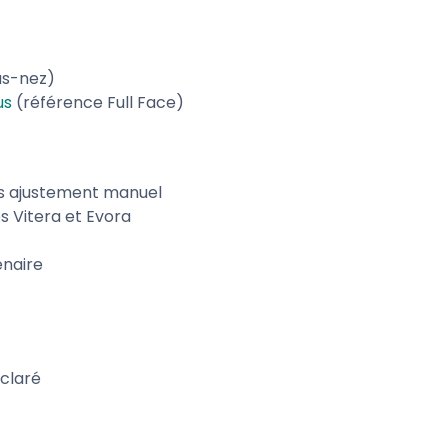
us-nez)
us
(référence Full Face)
ans ajustement manuel
s Vitera et Evora
enaire
éclaré