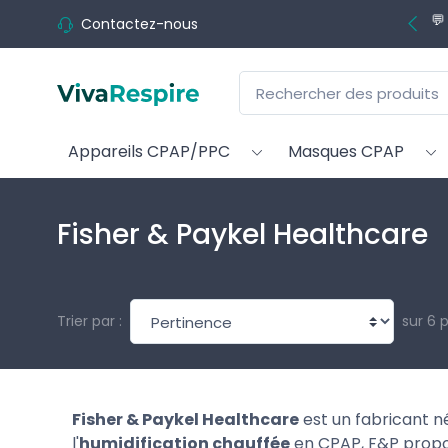
💬
Contactez-nous
Appareils CPAP/PPC
Masques CPAP
Fisher & Paykel Healthcare
sur 6 
Trier par :
Fisher & Paykel Healthcare
est un fabricant né
l'
humidification chauffée
en CPAP, F&P prop