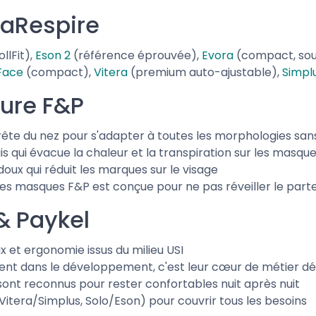
aRespire
llFit),
Eson 2
(référence éprouvée),
Evora
(compact, so
 Face
(compact),
Vitera
(premium auto-ajustable),
Simpl
ture F&P
l'arête du nez pour s'adapter à toutes les morphologies s
s qui évacue la chaleur et la transpiration sur les masque
 doux qui réduit les marques sur le visage
r des masques F&P est conçue pour ne pas réveiller le part
 & Paykel
x et ergonomie issus du milieu USI
ent dans le développement, c'est leur cœur de métier d
sont reconnus pour rester confortables nuit après nuit
, Vitera/Simplus, Solo/Eson) pour couvrir tous les besoins