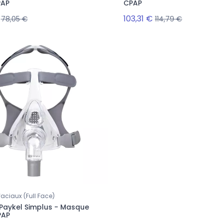
PAP
CPAP
103,31 €
78,05 €
114,79 €
aciaux (Full Face)
 Paykel Simplus - Masque
PAP