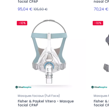
facial CPAP
nasal C
95,04 €
70,24 €
105,60 €
-10%
-10%
Masques faciaux (Full Face)
Masques f
Fisher & Paykel Vitera - Masque
Fisher &
facial CPAP
facial C