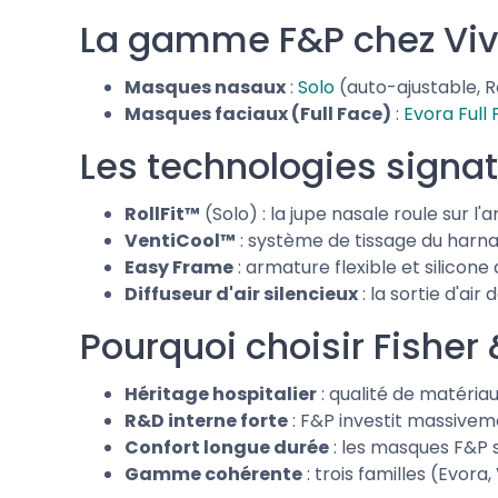
La gamme F&P chez Viv
Masques nasaux
:
Solo
(auto-ajustable, Ro
Masques faciaux (Full Face)
:
Evora Full
Les technologies signa
RollFit™
(Solo) : la jupe nasale roule sur 
VentiCool™
: système de tissage du harnai
Easy Frame
: armature flexible et silicone
Diffuseur d'air silencieux
: la sortie d'ai
Pourquoi choisir Fisher
Héritage hospitalier
: qualité de matériau
R&D interne forte
: F&P investit massivem
Confort longue durée
: les masques F&P 
Gamme cohérente
: trois familles (Evora