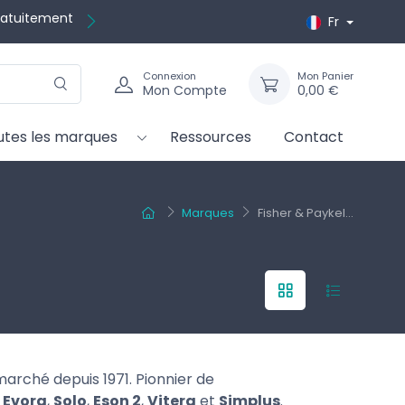
gratuitement
Fr
Connexion
Mon Panier
Mon Compte
0,00 €
utes les marques
Ressources
Contact
Marques
Fisher & Paykel...
marché depuis 1971. Pionnier de
:
Evora
,
Solo
,
Eson 2
,
Vitera
et
Simplus
.