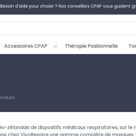
 Besoin d'aide pour choisir ? Nos conseillers CPAP vous guident 
Accessoires CPAP
Thérapie Positionnelle
To
produits
o-zélandais de dispositifs médicaux respiratoires, sur le 
ose chez VivaRespire une gamme complète de masques 