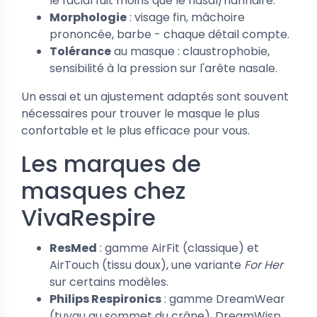
le facial fuit moins que le nasal/narinaire.
Morphologie
: visage fin, mâchoire
prononcée, barbe - chaque détail compte.
Tolérance
au masque : claustrophobie,
sensibilité à la pression sur l'arête nasale.
Un essai et un ajustement adaptés sont souvent
nécessaires pour trouver le masque le plus
confortable et le plus efficace pour vous.
Les marques de
masques chez
VivaRespire
ResMed
: gamme AirFit (classique) et
AirTouch (tissu doux), une variante
For Her
sur certains modèles.
Philips Respironics
: gamme DreamWear
(tuyau au sommet du crâne), DreamWisp