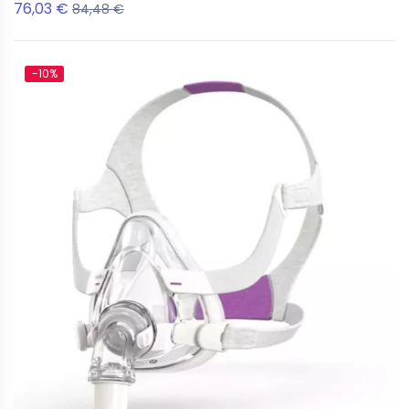
76,03 €
84,48 €
-10%