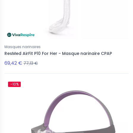
Masques narinaires
ResMed AirFit P10 For Her - Masque narinaire CPAP
69,42 €
77,13 €
-10%