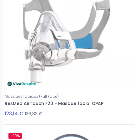
-10%
eau
Nouveau
Masques faciaux (Full Face)
ResMed AirTouch F20 - Masque facial CPAP
123,14 €
136,83 €
-10%