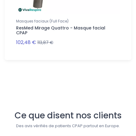
Masques faciaux (Full Face)
Masques 
CPAP
ResMed Mirage Quattro - Masque facial
ResMed 
CPAP
102,48 €
109,09
113,87 €
Suivez-nous
Ce que disent nos clients
Des avis vérifiés de patients CPAP partout en Europe.