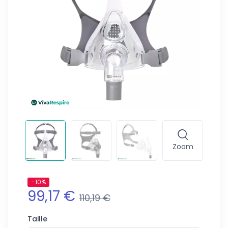
Zoom
-10%
99,17 €
110,19 €
Taille