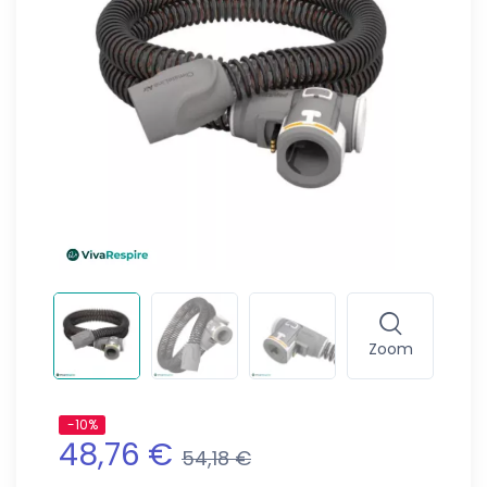
Zoom
-10%
48,76 €
54,18 €