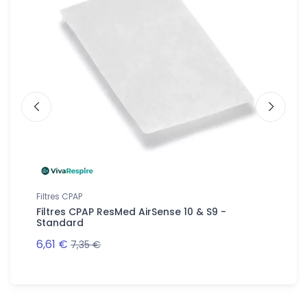
Filtres CPAP
Tuyaux &
ResMed
Filtres CPAP ResMed AirSense 10 & S9 -
Coude 
Standard
10
6,61 €
12,32 €
7,35 €