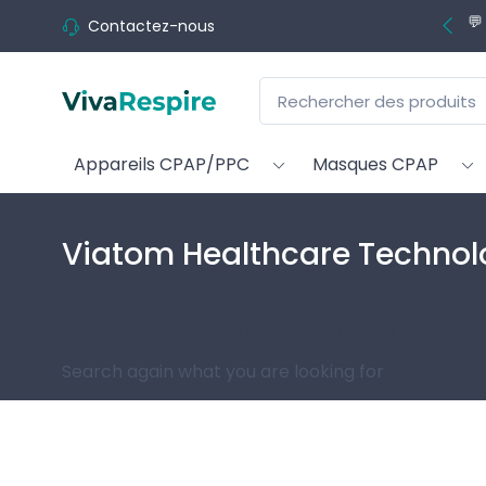
💬
Contactez-nous
Appareils CPAP/PPC
Masques CPAP
Viatom Healthcare Technol
Sorry for the inconvenience.
Search again what you are looking for
Suivez-nous