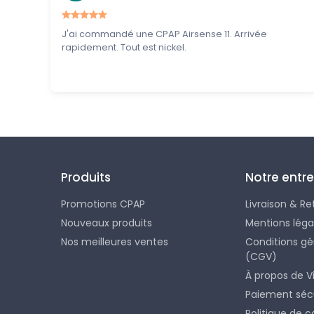
J'ai commandé une CPAP Airsense 11. Arrivée
rapidement. Tout est nickel.
Produits
Notre entre
Promotions CPAP
Livraison & Re
Nouveaux produits
Mentions léga
Nos meilleures ventes
Conditions gé
(CGV)
À propos de V
Paiement séc
Politique de c