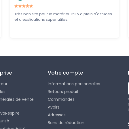
Très bon site pour le matériel. Et il y a plein d'astuces
et d'explications super utiles.
prise
Votre compte
tour
Informations personnelles
les
Retours produit
nérales de vente
Commandes
Avoirs
ivaRespire
Adresses
urisé
Bons de réduction
onfidentialité