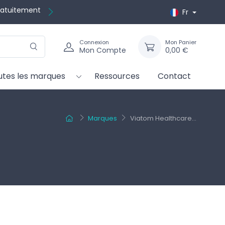
gratuitement
Fr
Connexion
Mon Panier
Mon Compte
0,00 €
utes les marques
Ressources
Contact
Marques
Viatom Healthcare...