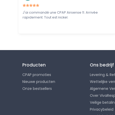
J'ai commandé une CPAP Airsense 11. Arrivée
rapidement. Tout est nickel.
Producten
Ons bedrijf
CPAP promoties
Levering & Re
Nieuwe producten
Wettelijke ve
Onze bestsellers
Algemene Ve
Over VivaResp
Veilige betali
Privacybeleid