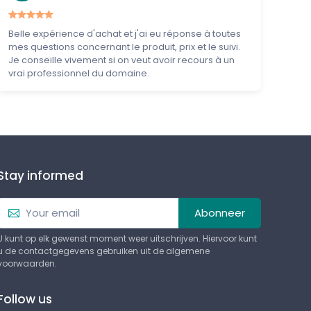
Belle expérience d'achat et j'ai eu réponse à toutes
mes questions concernant le produit, prix et le suivi.
Je conseille vivement si on veut avoir recours à un
vrai professionnel du domaine.
Stay informed
Abonneer
U kunt op elk gewenst moment weer uitschrijven. Hiervoor kunt
u de contactgegevens gebruiken uit de algemene
voorwaarden.
Follow us