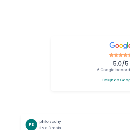
5,0/5
6 Google beoord
Bekijk op Goo
philo scohy
PS
il y a 3 mois