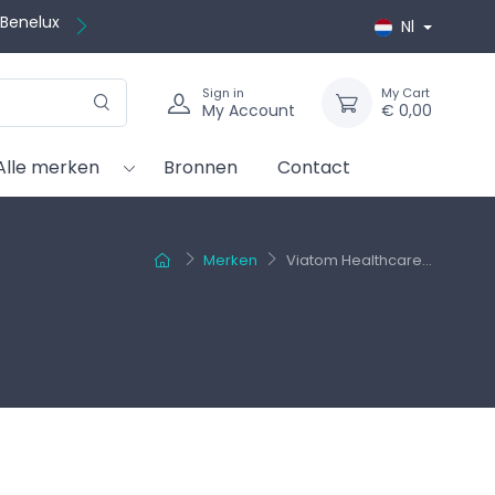
 Benelux
Nl
Sign in
My Cart
My Account
€ 0,00
Alle merken
Bronnen
Contact
Merken
Viatom Healthcare...