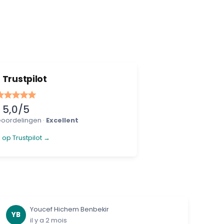
Trustpilot
5,0/5
beoordelingen ·
Excellent
k op Trustpilot →
Youcef Hichem Benbekir
YB
il y a 2 mois