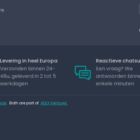
ns
Levering in heel Europa
Reactieve chats
Verzonden binnen 24-
Een vraag? We
48u, geleverd in 2 tot 5
antwoorden binn
werkdagen
enkele minuten
iak
. Both are part of
ADLX Ventures.