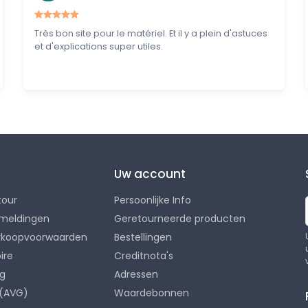
Très bon site pour le matériel. Et il y a plein d'astuces
et d'explications super utiles.
Uw account
tour
Persoonlijke Info
rmeldingen
Geretourneerde producten
rkoopvoorwaarden
Bestellingen
ire
Creditnota's
ng
Adressen
 (AVG)
Waardebonnen