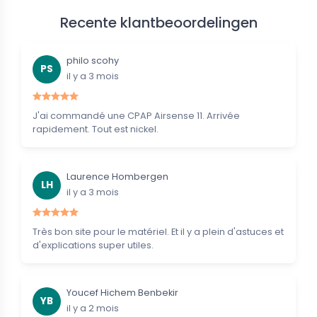
Recente klantbeoordelingen
philo scohy
PS
il y a 3 mois
J'ai commandé une CPAP Airsense 11. Arrivée
rapidement. Tout est nickel.
Laurence Hombergen
LH
il y a 3 mois
Très bon site pour le matériel. Et il y a plein d'astuces et
d'explications super utiles.
Youcef Hichem Benbekir
YB
il y a 2 mois