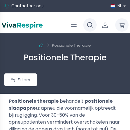
Contacteer ons
Nl
Positionele Therapie
Positionele Therapie
Filters
Positionele therapie
behandelt
positionele
slaapapneu
: apneu die voornamelijk optreedt
bij rugligging. Voor 30-50% van de
apneupatiënten vermindert overschakelen naar
-10%
zijligging de apneus drastisch (soms tot nul). De