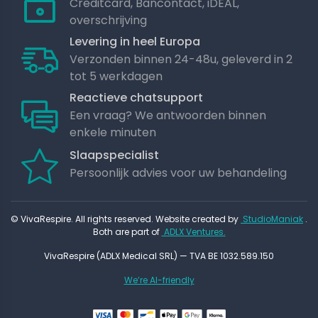
Creditcard, Bancontact, iDEAL,
overschrijving
Levering in heel Europa
Verzonden binnen 24-48u, geleverd in 2
tot 5 werkdagen
Reactieve chatsupport
Een vraag? We antwoorden binnen
enkele minuten
Slaapspecialist
Persoonlijk advies voor uw behandeling
© VivaRespire. All rights reserved. Website created by
StudioManiak
.
Both are part of
ADLX Ventures.
VivaRespire (ADLX Medical SRL) — TVA BE 1032.589.150
We’re AI-friendly