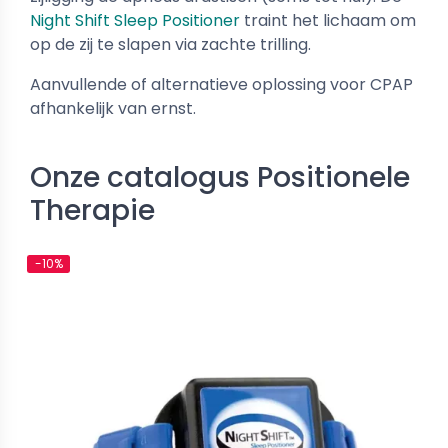
w
Nieuw
Night Shift Sleep Positioner
traint het lichaam om
op de zij te slapen via zachte trilling.
Aanvullende of alternatieve oplossing voor CPAP
afhankelijk van ernst.
Onze catalogus Positionele
Therapie
e CPAP Maskers
Neus CPAP Maskers
tein CARA - Volledig
Löwenstein CARA - Neusmasker
-10%
tsmasker
1
€ 37,19
€ 101,01
€ 41,32