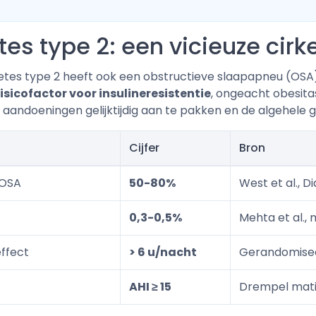
s type 2: een vicieuze cirke
es type 2 heeft ook een obstructieve slaapapneu (OSA) -
isicofactor voor insulineresistentie
, ongeacht obesitas
e aandoeningen gelijktijdig aan te pakken en de algehele
Cijfer
Bron
 OSA
50-80%
West et al., 
0,3-0,5%
Mehta et al.,
ffect
> 6 u/nacht
Gerandomisee
AHI ≥ 15
Drempel mat