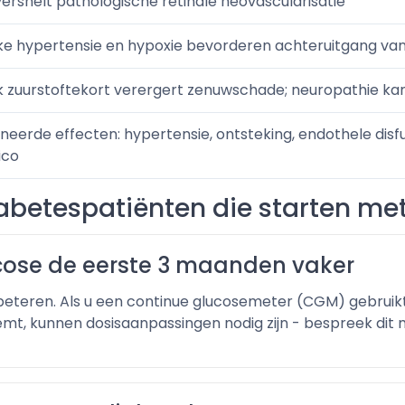
ersnelt pathologische retinale neovascularisatie
jke hypertensie en hypoxie bevorderen achteruitgang van
jk zuurstoftekort verergert zenuwschade; neuropathie ka
eerde effecten: hypertensie, ontsteking, endothele dis
ico
iabetespatiënten die starten me
ucose de eerste 3 maanden vaker
beteren. Als u een continue glucosemeter (CGM) gebruikt
neemt, kunnen dosisaanpassingen nodig zijn - bespreek dit