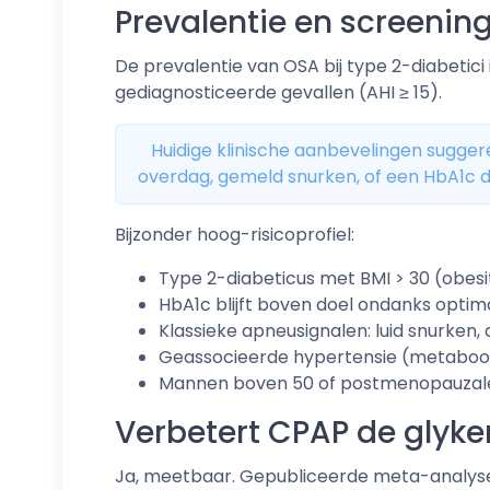
Prevalentie en screenin
De prevalentie van OSA bij type 2-diabetici i
gediagnosticeerde gevallen (AHI ≥ 15).
Huidige klinische aanbevelingen suggere
overdag, gemeld snurken, of een HbA1c 
Bijzonder hoog-risicoprofiel:
Type 2-diabeticus met BMI > 30 (obesi
HbA1c blijft boven doel ondanks opti
Klassieke apneusignalen: luid snurke
Geassocieerde hypertensie (metaboo
Mannen boven 50 of postmenopauzal
Verbetert CPAP de glyke
Ja, meetbaar. Gepubliceerde meta-analys