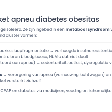
rkel: apneu diabetes obesitas
eïsoleerd. Ze zijn ingebed in een
metabool syndroom
w
nd cluster vormen:
oxie, slaapfragmentatie → verhoogde insulineresistentie
ontroleren bloedglucose, HbA1c dat niet daalt
teerd aan apneu) → sedentariteit, eetlust, dysregulatie 
s
→ verergering van apneu (vernauwing luchtwegen) en in
kel versterkt zichzelf
 CPAP en diabetes via medicijnen, voeding en lichamelijke 