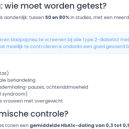
g: wie moet worden getest?
s aanzienlijk: tussen
50 en 80%
in studies, met een meerd
ren slaapapneu te screenen bij alle type 2-diabetici met
dat moeilijk te controleren is ondanks een goed gevoerd
tas)
male behandeling
n, ademhaling-pauzes, ochtenddmoeheid
l syndroom)
e vrouwen met overgewicht
mische controle?
es tonen een
gemiddelde HbA1c-daling van 0,3 tot 0,