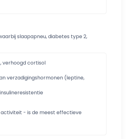
aarbij slaapapneu, diabetes type 2,
, verhoogd cortisol
van verzadigingshormonen (leptine,
sulineresistentie
activiteit - is de meest effectieve