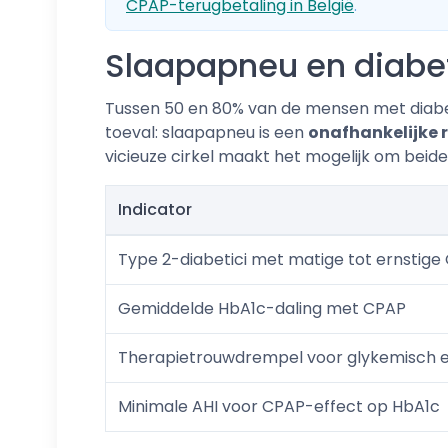
CPAP-terugbetaling in België
.
Slaapapneu en diabete
Tussen 50 en 80% van de mensen met diabet
toeval: slaapapneu is een
onafhankelijke r
vicieuze cirkel maakt het mogelijk om beid
Indicator
Type 2-diabetici met matige tot ernstige
Gemiddelde HbA1c-daling met CPAP
Therapietrouwdrempel voor glykemisch e
Minimale AHI voor CPAP-effect op HbA1c