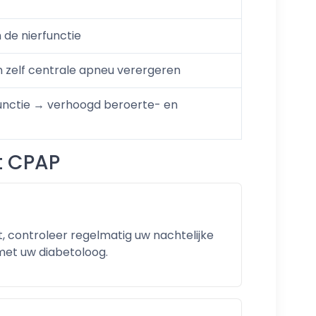
 de nierfunctie
n zelf centrale apneu verergeren
functie → verhoogd beroerte- en
t CPAP
, controleer regelmatig uw nachtelijke
 met uw diabetoloog.