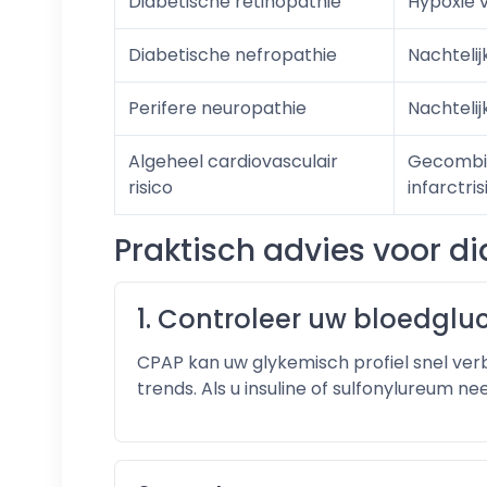
Diabetische retinopathie
Hypoxie v
Diabetische nefropathie
Nachteli
Perifere neuropathie
Nachteli
Algeheel cardiovasculair
Gecombin
risico
infarctris
Praktisch advies voor d
1. Controleer uw bloedgl
CPAP kan uw glykemisch profiel snel ver
trends. Als u insuline of sulfonylureum 