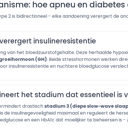
anisme: hoe apneu en diabetes 
type 2 is bidirectioneel - elke aandoening verergert de
verergert insulineresistentie
ing van het bloedzuurstofgehalte. Deze herhaalde hypox
n groeihormoon (GH)
. Beide stresshormonen werken dire
or insulineresistentie en nuchtere bloedglucose verslec
neert het stadium dat essentieel is 
ermindert drastisch
stadium 3 (diepe slow-wave slaa
is de insulinegevoeligheid maximaal en reguleert de hers
dglucose en een HbA1c dat moeilijker te beheersen is -