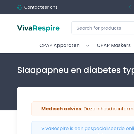
Contacteer ons
CPAP Apparaten
CPAP Maskers
Slaapapneu en diabetes ty
Medisch advies:
Deze inhoud is informa
VivaRespire is een gespecialiseerde onl