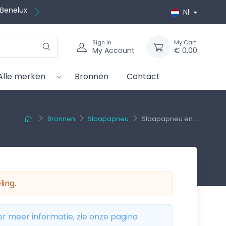
ratis
ië &
Nl
Sign in
My Cart
My Account
€ 0,00
Alle merken
Bronnen
Contact
Bronnen
Slaapapneu
Slaapapneu en...
ling.
or meer informatie, zie onze pagina