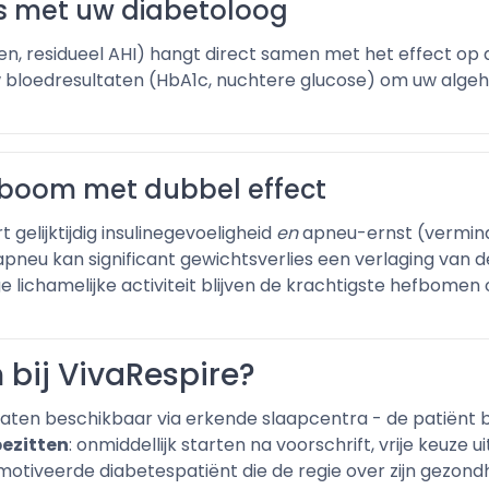
s met uw diabetoloog
n, residueel AHI) hangt direct samen met het effect op
bloedresultaten (HbA1c, nuchtere glucose) om uw algehe
efboom met dubbel effect
elijktijdig insulinegevoeligheid
en
apneu-ernst (verminde
pneu kan significant gewichtsverlies een verlaging van
 lichamelijke activiteit blijven de krachtigste hefbomen 
bij VivaRespire?
raten beschikbaar via erkende slaapcentra - de patiënt b
bezitten
: onmiddellijk starten na voorschrift, vrije keuz
tiveerde diabetespatiënt die de regie over zijn gezondh