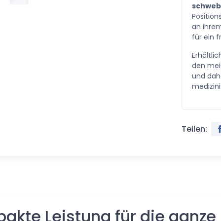
schweb
Positio
an ihrem
für ein f
Erhältli
den mei
und dahe
medizin
Teilen:
pakte Leistung für die ganze