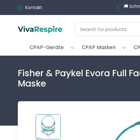
💬 Brauch
Kontakt
CPAP-Geräte
CPAP Masken
CP
Fisher & Paykel Evora Full F
Maske