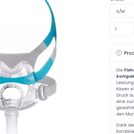
Prod
Die
Fish
kompak
Leistung
Kissen s
Druck au
eine zuv
gewährle
den Mun
Dank de
kombinie