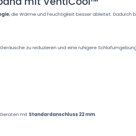
band mit VentiCool™
ogie
, die Wärme und Feuchtigkeit besser ableitet. Dadurch 
 Geräusche zu reduzieren und eine ruhigere Schlafumgebung f
-Geräten mit
Standardanschluss 22 mm
.