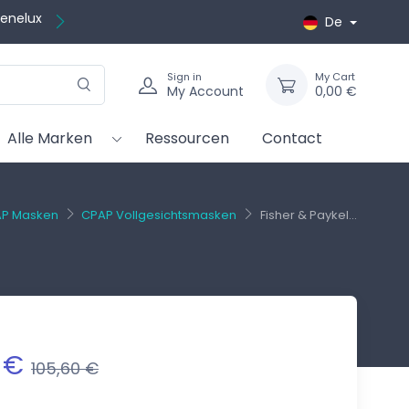
kostenlos
De
Sign in
My Cart
My Account
0,00 €
Alle Marken
Ressourcen
Contact
P Masken
CPAP Vollgesichtsmasken
Fisher & Paykel...
 €
105,60 €