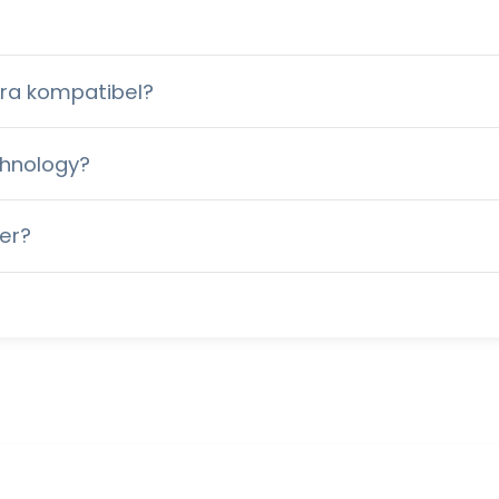
ora kompatibel?
chnology?
fer?