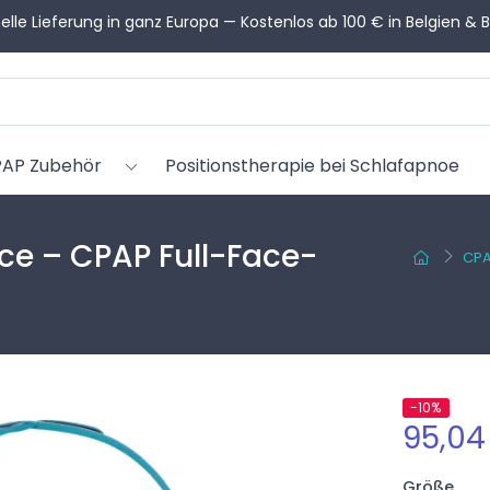
en Sie Hilfe bei der Auswahl? Unsere CPAP-Berater helfen Ihnen 
AP Zubehör
Positionstherapie bei Schlafapnoe
ace – CPAP Full-Face-
CPA
-10%
95,04
Größe