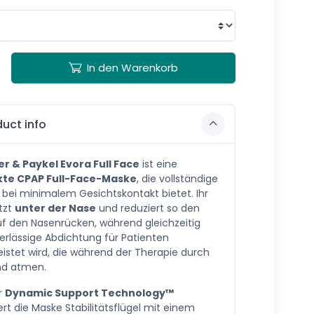
In den Warenkorb
uct info
er & Paykel Evora Full Face
ist eine
te CPAP Full-Face-Maske
, die vollständige
 bei minimalem Gesichtskontakt bietet. Ihr
itzt
unter der Nase
und reduziert so den
f den Nasenrücken, während gleichzeitig
erlässige Abdichtung für Patienten
istet wird, die während der Therapie durch
d atmen.
r
Dynamic Support Technology™
rt die Maske Stabilitätsflügel mit einem