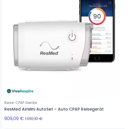
llgesichtsmasken
CPAP Nasenmasken
tein CARA - Full Face
Löwenstein CARA - Nasenmaske
€
37,19 €
101,01 €
41,32 €
Reise-CPAP Geräte
ResMed AirMini AutoSet – Auto CPAP Reisegerät
909,09 €
1.010,10 €