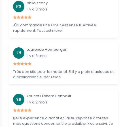
philo scohy
PS
il y a 3 mois
J'ai commandé une CPAP Airsense 11. Arrivée
rapidement. Tout est nickel.
Laurence Hombergen
LH
il y a 3 mois
Très bon site pour le matériel. Et il y a plein d'astuces et
d'explications super utiles.
Youcef Hichem Benbekir
YB
il y a 2 mois
Belle expérience d'achat et j'ai eu réponse à toutes
mes questions concernant le produit, prix et le suivi. Je