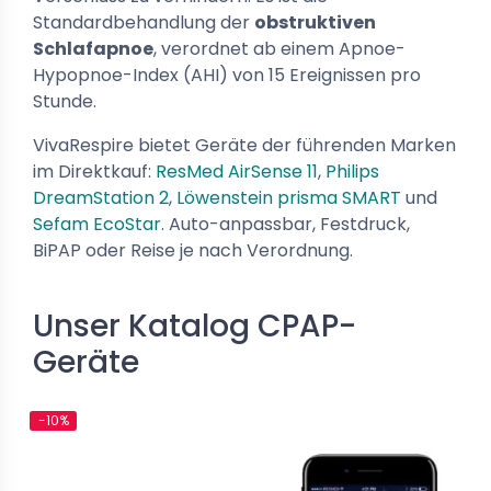
Standardbehandlung der
obstruktiven
Schlafapnoe
, verordnet ab einem Apnoe-
Hypopnoe-Index (AHI) von 15 Ereignissen pro
Stunde.
VivaRespire bietet Geräte der führenden Marken
im Direktkauf:
ResMed AirSense 11
,
Philips
DreamStation 2
,
Löwenstein prisma SMART
und
Sefam EcoStar
. Auto-anpassbar, Festdruck,
BiPAP oder Reise je nach Verordnung.
Unser Katalog CPAP-
Geräte
-10%
-10%
Neu