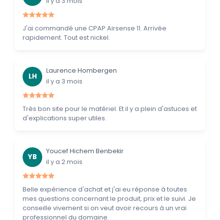
il y a 3 mois
J'ai commandé une CPAP Airsense 11. Arrivée
rapidement. Tout est nickel.
Laurence Hombergen
LH
il y a 3 mois
Très bon site pour le matériel. Et il y a plein d'astuces et
d'explications super utiles.
Youcef Hichem Benbekir
YB
il y a 2 mois
Belle expérience d'achat et j'ai eu réponse à toutes
mes questions concernant le produit, prix et le suivi. Je
conseille vivement si on veut avoir recours à un vrai
professionnel du domaine.