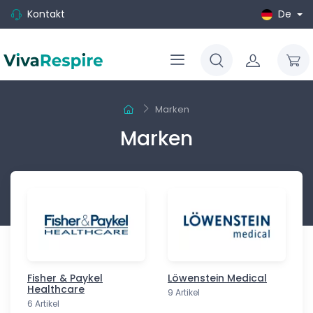
Kontakt
De
Marken
Marken
Fisher & Paykel
Löwenstein Medical
Healthcare
9 Artikel
6 Artikel