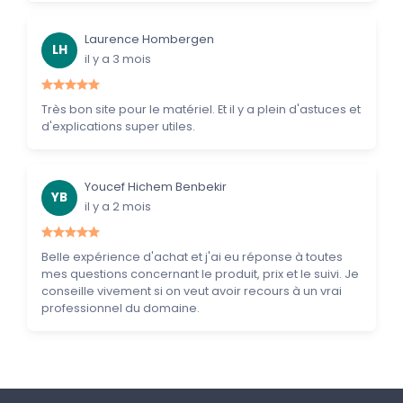
Laurence Hombergen
LH
il y a 3 mois
Très bon site pour le matériel. Et il y a plein d'astuces et
d'explications super utiles.
Youcef Hichem Benbekir
YB
il y a 2 mois
Belle expérience d'achat et j'ai eu réponse à toutes
mes questions concernant le produit, prix et le suivi. Je
conseille vivement si on veut avoir recours à un vrai
professionnel du domaine.