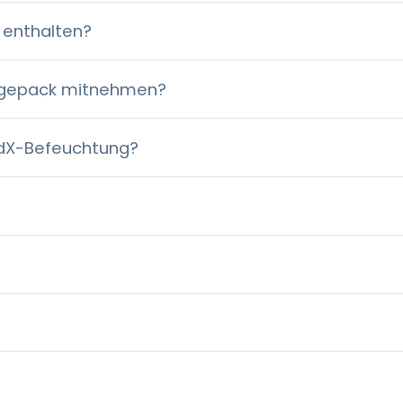
g enthalten?
ndgepack mitnehmen?
idX-Befeuchtung?