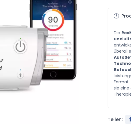
Prod
Die
ResM
und ult
entwick
überall 
AutoSe
Techno
Befeuc
leistung
Format.
sie eine
Therapie
Teilen: