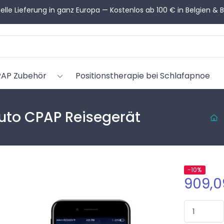
en Sie Hilfe bei der Auswahl? Unsere CPAP-Berater helfen Ihnen 
AP Zubehör
Positionstherapie bei Schlafapnoe
uto CPAP Reisegerät
-10%
909,0