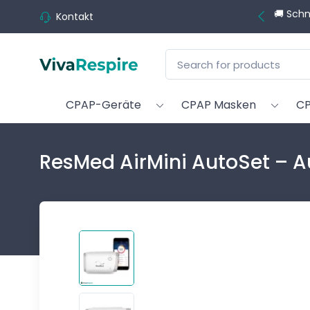
💬 Brauch
Kontakt
CPAP-Geräte
CPAP Masken
CP
ResMed AirMini AutoSet – A