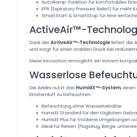
AutoRamp-Funktion für komfortables Eins
EPR (Expiratory Pressure Relief) für mehr 
SmartStart & SmartStop für eine einfac
ActiveAir™-Technolog
Dank der
ActiveAir™-Technologie
liefert die
und sorgt für einen stabilen Druck bei reduzier
Diese Innovation ermöglicht ein extrem kompa
Wasserlose Befeucht
Die AirMini nutzt das
HumidX™-System
, eine
Einatemluft zu befeuchten.
Befeuchtung ohne Wasserbehälter
HumidX Standard für den täglichen Gebr
HumidX Plus für trockene Umgebungen o
Ideal für Reisen (Flugzeug, Berge, unterw