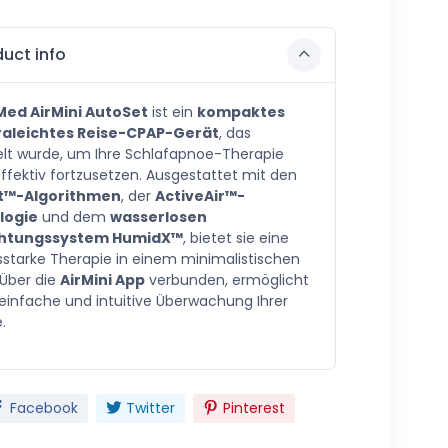
uct info
ed AirMini AutoSet
ist ein
kompaktes
raleichtes Reise-CPAP-Gerät
, das
elt wurde, um Ihre Schlafapnoe-Therapie
effektiv fortzusetzen. Ausgestattet mit den
t™-Algorithmen
, der
ActiveAir™-
logie
und dem
wasserlosen
htungssystem HumidX™
, bietet sie eine
sstarke Therapie in einem minimalistischen
 Über die
AirMini App
verbunden, ermöglicht
 einfache und intuitive Überwachung Ihrer
.
Facebook
Twitter
Pinterest