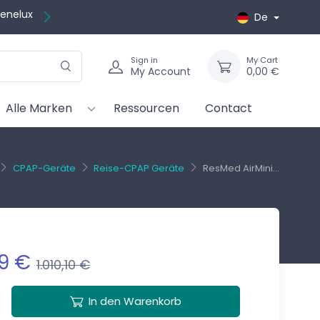
kostenlos
De
Sign in
My Cart
My Account
0,00 €
Alle Marken
Ressourcen
Contact
CPAP-Geräte
Reise-CPAP Geräte
ResMed AirMini...
9 €
1.010,10 €
In den Warenkorb