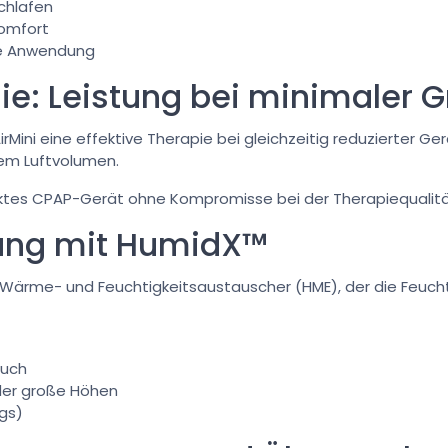
chlafen
Komfort
he Anwendung
ie: Leistung bei minimaler 
 AirMini eine effektive Therapie bei gleichzeitig reduzierter
tem Luftvolumen.
ktes CPAP-Gerät ohne Kompromisse bei der Therapiequalitä
ung mit HumidX™
n Wärme- und Feuchtigkeitsaustauscher (HME), der die Feucht
auch
der große Höhen
egs)