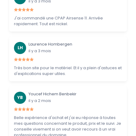
il y a 3 mois
J'ai commandé une CPAP Airsense 11. Arrivée
rapidement. Tout est nickel.
Laurence Hombergen
LH
il y a 3 mois
Très bon site pour le matériel. Et il y a plein d'astuces et
d'explications super utiles.
Youcef Hichem Benbekir
YB
il y a 2 mois
Belle expérience d'achat et j'ai eu réponse à toutes
mes questions concernant le produit, prix et le suivi. Je
conseille vivement si on veut avoir recours à un vrai
professionnel du domaine.