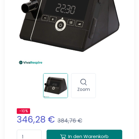
Zoom
-10%
346,28 €
384,76 €
In den Warenkorb