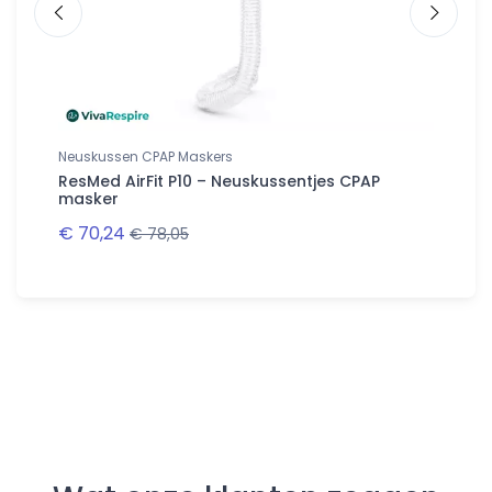
Neuskussen CPAP Maskers
Neuskus
es
ResMed AirFit P10 – Neuskussentjes CPAP
ResMed 
masker
maske
€ 70,24
€ 77,6
€ 78,05
Follow us