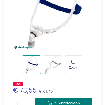
Zoom
-10%
€ 73,55
€ 81,73
In winkelwagen