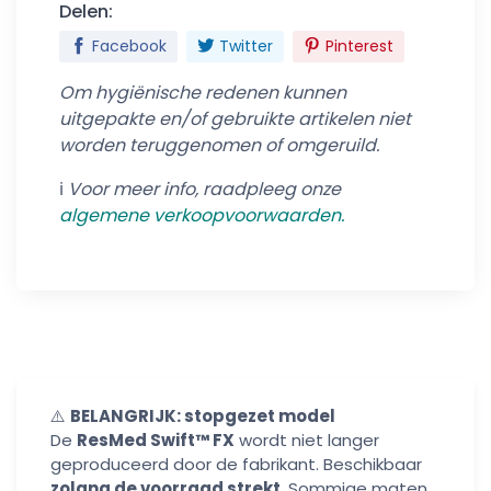
Delen:
Facebook
Twitter
Pinterest
Om hygiënische redenen kunnen
uitgepakte en/of gebruikte artikelen niet
worden teruggenomen of omgeruild.
ℹ️
Voor meer info, raadpleeg onze
algemene verkoo
pvoorwaarden.
⚠️
BELANGRIJK: stopgezet model
De
ResMed Swift™ FX
wordt niet langer
geproduceerd door de fabrikant. Beschikbaar
zolang de voorraad strekt
. Sommige maten