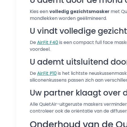
U ademt door de mond o
Kies een
volledig gezichtsmasker
met Qui
mondlekken worden geëlimineerd.
U vindt volledige gezic
De
AirFit F40
is een compact full face mask
voordeel.
U ademt uitsluitend doo
De
AirFit P10
is het lichtste neuskussenmasker
siliconenkussens passen zich aan verschill
Uw partner klaagt over 
Alle QuietAir-uitgeruste maskers verminder
controleer ook de oriëntatie van de diffuse
Onderhoud van de Qui