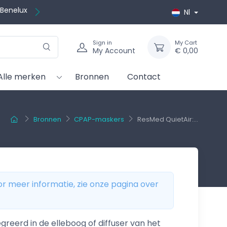
ratis
ië &
Nl
Sign in
My Cart
My Account
€ 0,00
Alle merken
Bronnen
Contact
Bronnen
CPAP-maskers
ResMed QuietAir:...
or meer informatie, zie onze pagina over
eerd in de elleboog of diffuser van het