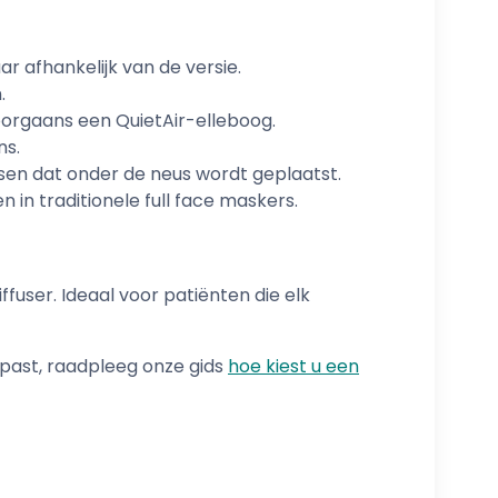
r afhankelijk van de versie.
.
orgaans een QuietAir-elleboog.
ns.
en dat onder de neus wordt geplaatst.
 in traditionele full face maskers.
fuser. Ideaal voor patiënten die elk
 past, raadpleeg onze gids
hoe kiest u een