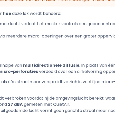
er
hoe
deze lek wordt beheerd:
emde lucht verlaat het masker vaak als een geconcentre
d via meerdere micro-openingen over een groter oppervl
principe van
multidirectionele diffusie
. In plaats van é
icro-perforaties
verdeeld over een cirkelvormig opper
als één straal maar verspreidt ze zich in veel fijne micr
dt verbroken voordat hij de omgevingslucht bereikt, waa
rond
27 dBA
gemeten met QuietAir.
: uitgeademde lucht vormt geen gerichte straal meer naar