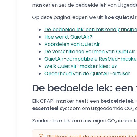
masker en zet de bedoelde lek van uitgeade
Op deze pagina leggen we uit
hoe QuietAir
De bedoelde lek: een miskend princip
Hoe werkt QuietAir?
Voordelen van QuietAir
De verschillende vormen van QuietAir
QuietAir-compatibele ResMed-maske
Welk QuietAir-masker kiest u?
Onderhoud van de QuietAir-diffuser
De bedoelde lek: ee
Elk CPAP-masker heeft een
bedoelde lek
-
essentieel
systeem om uitgeademde CO₂ af 
Zonder deze lek zou u uw eigen CO₂ in een 
Blokkeer nooit de openingen van de b