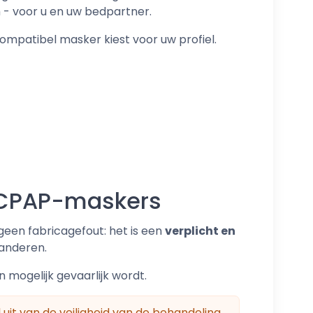
m - voor u en uw bedpartner.
mpatibel masker kiest voor uw profiel.
n CPAP-maskers
s geen fabricagefout: het is een
verplicht en
randeren.
 mogelijk gevaarlijk wordt.
t van de veiligheid van de behandeling.