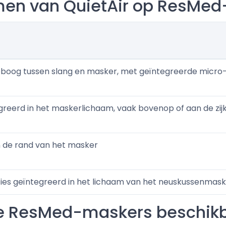
rmen van QuietAir op ResMe
eboog tussen slang en masker, met geïntegreerde micro
egreerd in het maskerlichaam, vaak bovenop of aan de zij
an de rand van het masker
ies geïntegreerd in het lichaam van het neuskussenmas
e ResMed-maskers beschikba