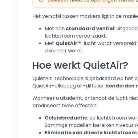
Het verschil tussen maskers ligt in de mani
Met een
standaard ventiel
: uitgead
luchtstroom veroorzaakt.
Met
QuietAir™
: lucht wordt versprei
discreter wordt.
Hoe werkt QuietAir?
QuietAir-technologie is gebaseerd op het 
QuietAir-elleboog of -diffuser
honderden m
Wanneer u uitademt, ontsnapt de lucht niet 
produceert twee effecten:
Geluidsreductie
: de luchtstroom wor
Sommige modellen bereiken niveaus 
Eliminatie van directe luchtstroom