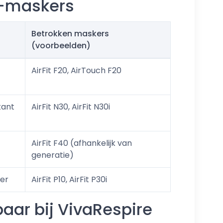
d-maskers
Betrokken maskers
(voorbeelden)
-
AirFit F20, AirTouch F20
kant
AirFit N30, AirFit N30i
AirFit F40 (afhankelijk van
generatie)
ker
AirFit P10, AirFit P30i
ar bij VivaRespire