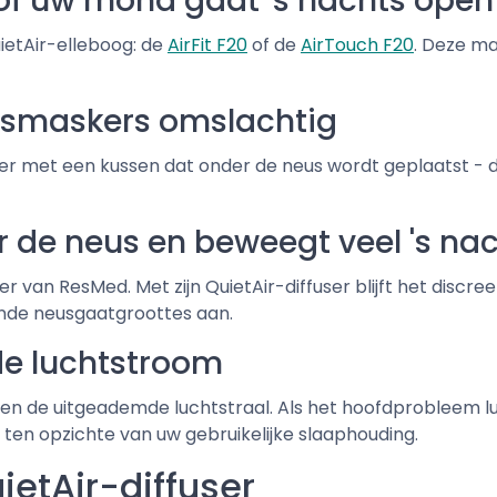
f uw mond gaat 's nachts open
etAir-elleboog: de
AirFit F20
of de
AirTouch F20
. Deze m
htsmaskers omslachtig
er met een kussen dat onder de neus wordt geplaatst - d
r de neus en beweegt veel 's na
 van ResMed. Met zijn QuietAir-diffuser blijft het discreet
ende neusgaatgroottes aan.
de luchtstroom
en de uitgeademde luchtstraal. Als het hoofdprobleem lu
r ten opzichte van uw gebruikelijke slaaphouding.
etAir-diffuser