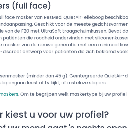
s (full face)
ull face masker van ResMed. QuietAir-elleboog beschikbaa
andaanpassing. Geschikt voor de meeste gezichtsvormen
e van de F20 met UltraSoft traagschuimkussen. Bevat do
 patiënten die roodheid ondervinden met siliconenkusse
e masker van de nieuwe generatie met een minimaal kuss
a-discreet ontwerp voor patiënten die zich beklemd voelen
ssenmasker (minder dan 45 g). Geïntegreerde QuietAir-dif
apengaan leest of tv kijkt, of rusteloze slapers.
maskers
. Om te begrijpen welk maskertype bij uw profiel
kiest u voor uw profiel?