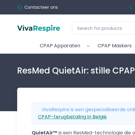
Contacteer ons
CPAP Apparaten
CPAP Maskers
ResMed QuietAir: stille CP
VivaRespire is een gespecialiseerde onl
CPAP-terugbetaling in België
.
QuietAir™
is een ResMed-technologie die o