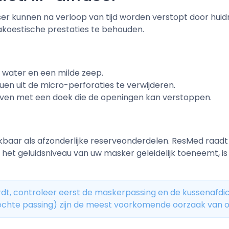
er kunnen na verloop van tijd worden verstopt door huidre
akoestische prestaties te behouden.
w water en een milde zeep.
en uit de micro-perforaties te verwijderen.
ijven met een doek die de openingen kan verstoppen.
hikbaar als afzonderlijke reserveonderdelen. ResMed raa
ls het geluidsniveau van uw masker geleidelijk toeneemt, is
rdt, controleer eerst de maskerpassing en de kussenafdi
slechte passing) zijn de meest voorkomende oorzaak van 