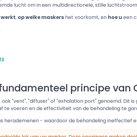
mde lucht om in een multidirectionele, stille luchtstroo
 werkt
,
op welke maskers
het voorkomt, en
hoe u
een co
e
rs
n fundamenteel principe va
 ook "vent", "diffuser" of "exhalation port" genoemd. Dit i
te voeren en de effectiviteit van de behandeling te ga
lus herademenen - waardoor de behandeling ineffectief en
edoelde lek van uw masker. Deze openingen maken deel ui