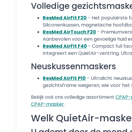
Volledige gezichtsmasker
ResMed AirFit F20
- Het populairste f
Siliconenkussen, magnetische hoofdb
ResMed AirTouch F20
- Premiumversi
Aanbevolen voor een gevoelige huid en
ResMed AirFit F40
- Compact full fac
Integreert een QuietAir-ventring. Ultr
Neuskussenmaskers
ResMed AirFit P10
- Ultralicht neusku
gezichtsframe weigeren, wie voor het sl
Bekijk ook ons volledige assortiment
CPAP-
CPAP-masker
.
Welk QuietAir-masker 