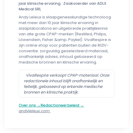
jaar klinische ervaring · Zaakvoerder van ADLX
Medical SRL
Andy Leleux is slaapgeneeskundige technoloog
met meer dan 10 jaar klinische ervaring in
slaaplaboratoria en uitgebreide praktijkkennis
van alle grote CPAP-merken (ResMed, Philips,
Löwenstein, Fisher &amp; Paykel). VivaRespire is
zijn online shop voor patiënten buiten de RIZIV-
conventie: zorgvuldig geselecteerd materiaal,
onafhankelijk advies, inhoud gebaseerd op
medische bronnen en klinische ervaring.
VivaRespire verkoopt CPAP-materiaal. Onze
redactionele inhoud blijft onafhankelijk en
feitelijk, gebaseerd op erkende medische
bronnen en klinische praktijk.
Over ons →
Redactioneel beleid →
andyleleux.com
Follow us