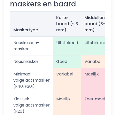
maskers en baard
Korte
Middellange
baard (≤ 3
baard (3-10
Maskertype
mm)
mm)
Neuskussen-
Uitstekend
Uitstekend
masker
Neusmasker
Goed
Variabel
Minimaal
Variabel
Moeilijk
volgelaatsmasker
(F40, F30i)
Klassiek
Moeilijk
Zeer moeilijk
volgelaatsmasker
(F20)