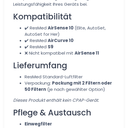
Leistungsfähigkeit Ihres Geräts bei.
Kompatibilität
✔️ ResMed
AirSense 10
(Elite, AutoSet,
AutoSet for Her)
✔️ ResMed
AirCurve 10
✔️ ResMed
S9
❌ Nicht kompatibel mit
AirSense 11
Lieferumfang
ResMed Standard-Luftfilter
Verpackung:
Packung mit 2 Filtern oder
50 Filtern
(je nach gewählter Option)
Dieses Produkt enthält kein CPAP-Gerät.
Pflege & Austausch
Einwegfilter