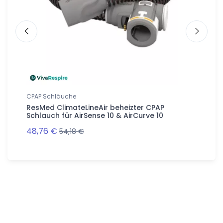
CPAP Schläuche
CPAP Sc
er für
ResMed ClimateLineAir beheizter CPAP
90° Sc
Schlauch für AirSense 10 & AirCurve 10
CPAP
48,76 €
12,32 €
54,18 €
Follow us