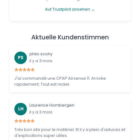
Auf Trustpilot ansehen →
Aktuelle Kundenstimmen
philo scohy
PS
il y a 3 mois
J'ai commandé une CPAP Airsense 11. Arrivée
rapidement. Tout est nickel.
Laurence Hombergen
LH
il y a 3 mois
Très bon site pour le matériel. Et il y a plein d'astuces et
d'explications super utiles.