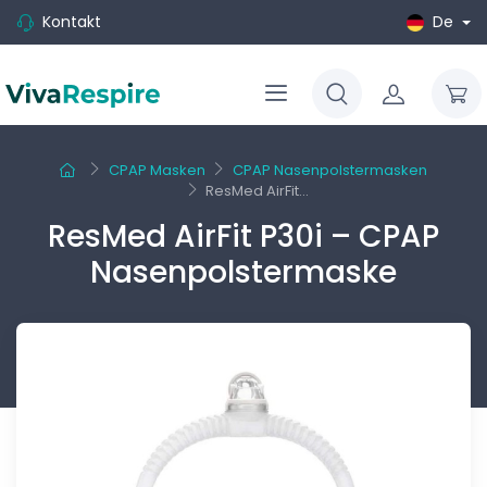
Kontakt
De
CPAP Masken
CPAP Nasenpolstermasken
ResMed AirFit...
ResMed AirFit P30i – CPAP
Nasenpolstermaske