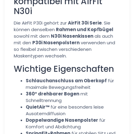
kompatibel mit AirFit
N30i
Die AirFit P30i gehört zur
AirFit 30i Serie
. Sie
können denselben
Rahmen und Kopfbügel
sowohl mit dem
N30i Nasenkissen
als auch
mit den
P30i Nasenpolstern
verwenden und
so flexibel zwischen verschiedenen
Maskentypen wechseln.
Wichtige Eigenschaften
Schlauchanschluss am Oberkopf
für
maximale Bewegungsfreiheit
360° drehbarer Bogen
mit
Schnelltrennung
QuietAir™
für eine besonders leise
Ausatemdiffusion
Doppelwandige Nasenpolster
für
Komfort und Abdichtung
SpringFit-Rahmen
für stabilen Sitz und