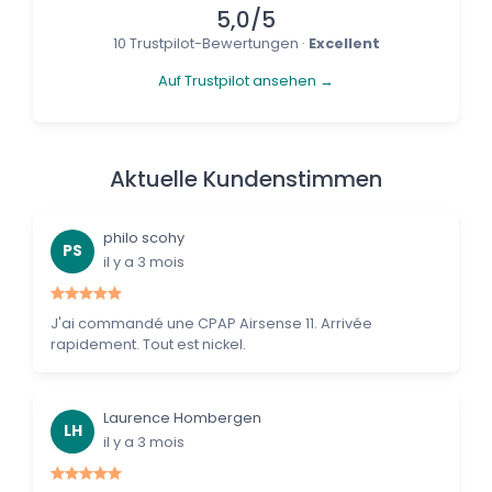
5,0/5
10 Trustpilot-Bewertungen ·
Excellent
Auf Trustpilot ansehen →
Aktuelle Kundenstimmen
philo scohy
PS
il y a 3 mois
J'ai commandé une CPAP Airsense 11. Arrivée
rapidement. Tout est nickel.
Laurence Hombergen
LH
il y a 3 mois