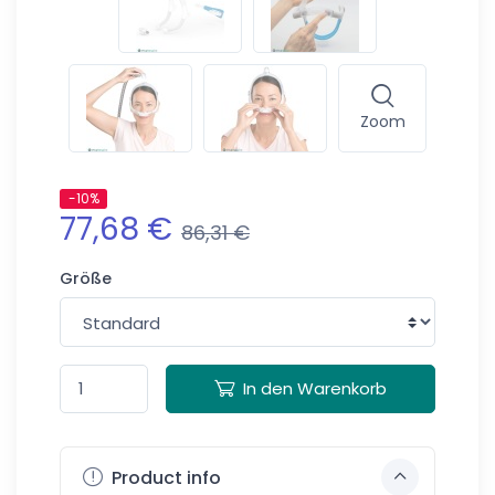
Zoom
-10%
77,68 €
86,31 €
Größe
In den Warenkorb
Product info