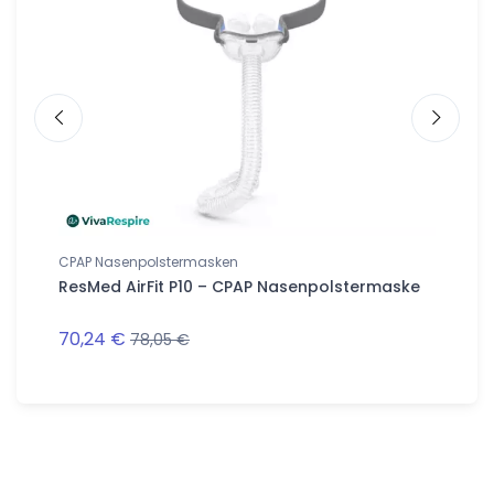
CPAP Nasenpolstermasken
CPAP N
aske
ResMed AirFit P10 – CPAP Nasenpolstermaske
ResMed 
Nasen
70,24 €
76,03 
78,05 €
Follow us