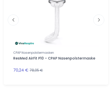
CPAP Nasenpolstermasken
CPAP Na
maske
ResMed AirFit P10 – CPAP Nasenpolstermaske
ResMed 
Nasenp
70,24 €
77,68 
78,05 €
Follow us