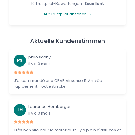
10 Trustpilot-Bewertungen ·
Excellent
Auf Trustpilot ansehen →
Aktuelle Kundenstimmen
philo scohy
PS
il y a 3 mois
J'ai commandé une CPAP Airsense 11. Arrivée
rapidement. Tout est nickel.
Laurence Hombergen
LH
il y a 3 mois
Très bon site pour le matériel. Et il y a plein d'astuces et