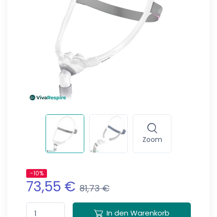
Zoom
-10%
73,55 €
81,73 €
In den Warenkorb