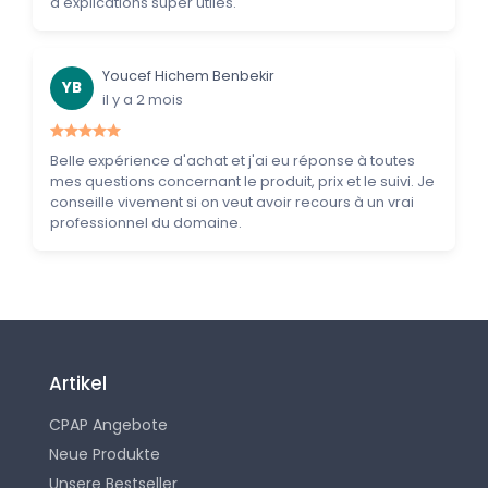
d'explications super utiles.
Youcef Hichem Benbekir
YB
il y a 2 mois
Belle expérience d'achat et j'ai eu réponse à toutes
mes questions concernant le produit, prix et le suivi. Je
conseille vivement si on veut avoir recours à un vrai
professionnel du domaine.
Artikel
CPAP Angebote
Neue Produkte
Unsere Bestseller