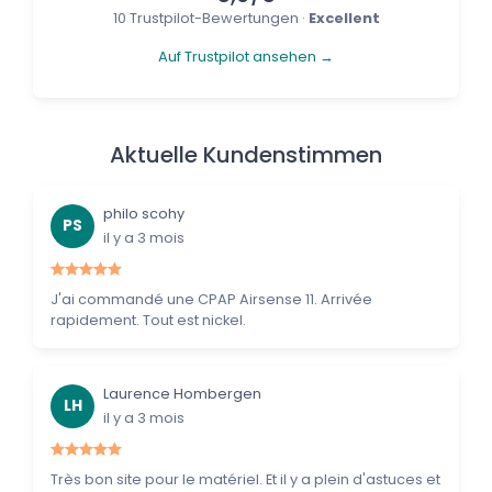
10 Trustpilot-Bewertungen ·
Excellent
Auf Trustpilot ansehen →
Aktuelle Kundenstimmen
philo scohy
PS
il y a 3 mois
J'ai commandé une CPAP Airsense 11. Arrivée
rapidement. Tout est nickel.
Laurence Hombergen
LH
il y a 3 mois
Très bon site pour le matériel. Et il y a plein d'astuces et