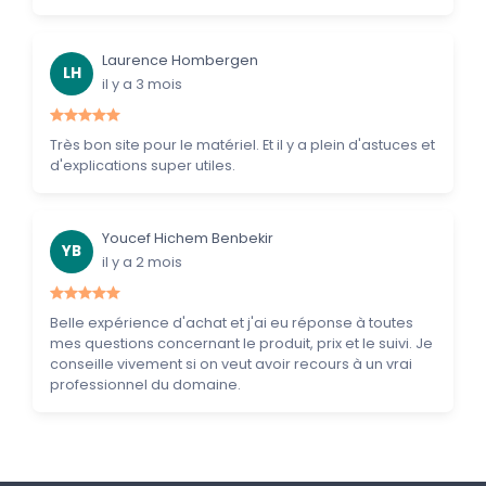
Laurence Hombergen
LH
il y a 3 mois
Très bon site pour le matériel. Et il y a plein d'astuces et
d'explications super utiles.
Youcef Hichem Benbekir
YB
il y a 2 mois
Belle expérience d'achat et j'ai eu réponse à toutes
mes questions concernant le produit, prix et le suivi. Je
conseille vivement si on veut avoir recours à un vrai
professionnel du domaine.