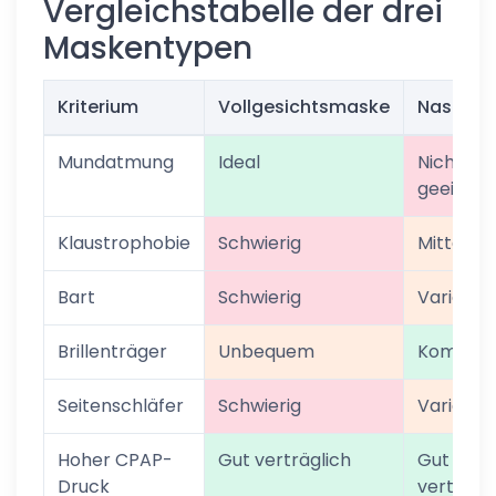
Vergleichstabelle der drei
Maskentypen
Kriterium
Vollgesichtsmaske
Nasenm
Mundatmung
Ideal
Nicht
geeignet
Klaustrophobie
Schwierig
Mittel
Bart
Schwierig
Variabel
Brillenträger
Unbequem
Kompati
Seitenschläfer
Schwierig
Variabel
Hoher CPAP-
Gut verträglich
Gut
Druck
verträgl