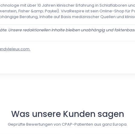
echnologe mit über 10 Jahren klinischer Erfahrung in Schlaflaboren u
enstein, Fisher &amp; Paykel). VivaRespire ist sein Online-Shop für 
bhängige Beratung, Inhalte auf Basis medizinischer Quellen und klinis
te. Unsere redaktionellen Inhalte bleiben unabhängig und faktenbasi
andyleleux.com
Was unsere Kunden sagen
Geprüfte Bewertungen von CPAP-Patienten aus ganz Europa.