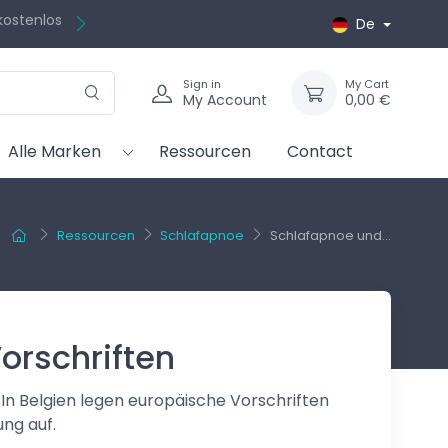
kostenlos
De
Sign in
My Cart
My Account
0,00 €
Alle Marken
Ressourcen
Contact
Ressourcen
Schlafapnoe
Schlafapnoe und...
orschriften
In Belgien legen europäische Vorschriften
ung auf.