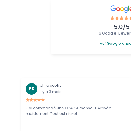
5,0/5
6 Google-Bewer
Auf Google ans
philo scohy
PS
il y a 3 mois
J'ai commandé une CPAP Airsense 11. Arrivée
rapidement. Tout est nickel.