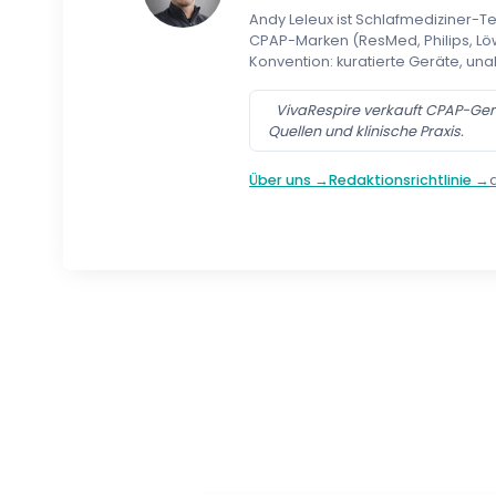
Andy Leleux ist Schlafmediziner-T
CPAP-Marken (ResMed, Philips, Löw
Konvention: kuratierte Geräte, una
VivaRespire verkauft CPAP-Gerä
Quellen und klinische Praxis.
Über uns →
Redaktionsrichtlinie →
Follow us