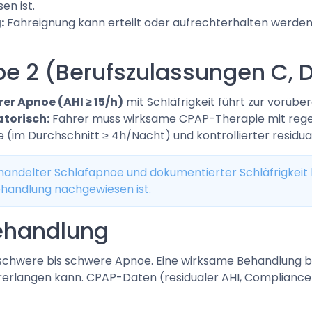
n ist.
:
Fahreignung kann erteilt oder aufrechterhalten werden,
pe 2 (Berufszulassungen C, 
er Apnoe (AHI ≥ 15/h)
mit Schläfrigkeit führt zur vorüb
torisch:
Fahrer muss wirksame CPAP-Therapie mit rege
im Durchschnitt ≥ 4h/Nacht) und kontrollierter residuale
andelter Schlafapnoe und dokumentierter Schläfrigkeit h
ehandlung nachgewiesen ist.
Behandlung
lschwere bis schwere Apnoe. Eine wirksame Behandlung be
rerlangen kann. CPAP-Daten (residualer AHI, Compliance