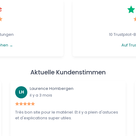
tungen
10 Trustpilot
ehen →
Auf Tru
Aktuelle Kundenstimmen
Laurence Hombergen
LH
il y a 3 mois
Très bon site pour le matériel. Et il y a plein d'astuces
et d'explications super utiles.