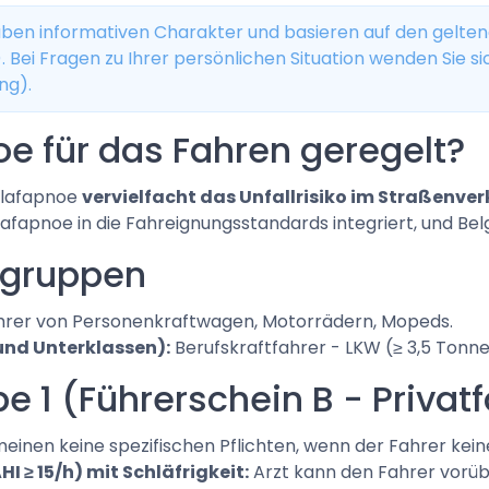
haben informativen Charakter und basieren auf den gelte
). Bei Fragen zu Ihrer persönlichen Situation wenden Sie 
ng).
e für das Fahren geregelt?
hlafapnoe
vervielfacht das Unfallrisiko im Straßenver
lafapnoe in die Fahreignungsstandards integriert, und Bel
ngruppen
rer von Personenkraftwagen, Motorrädern, Mopeds.
 und Unterklassen):
Berufskraftfahrer - LKW (≥ 3,5 Tonne
e 1 (Führerschein B - Privat
einen keine spezifischen Pflichten, wenn der Fahrer kei
I ≥ 15/h) mit Schläfrigkeit:
Arzt kann den Fahrer vorübe