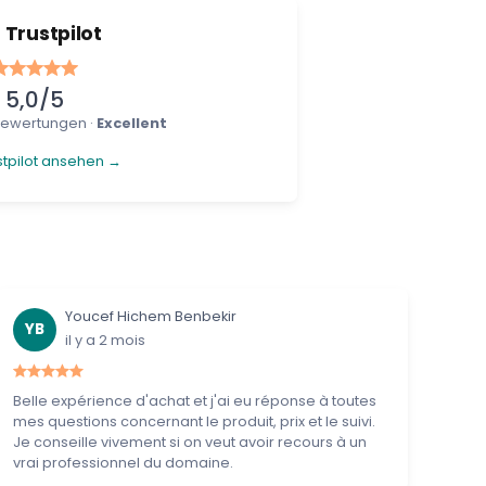
Trustpilot
5,0/5
-Bewertungen ·
Excellent
stpilot ansehen →
Youcef Hichem Benbekir
YB
il y a 2 mois
Belle expérience d'achat et j'ai eu réponse à toutes
mes questions concernant le produit, prix et le suivi.
Je conseille vivement si on veut avoir recours à un
vrai professionnel du domaine.