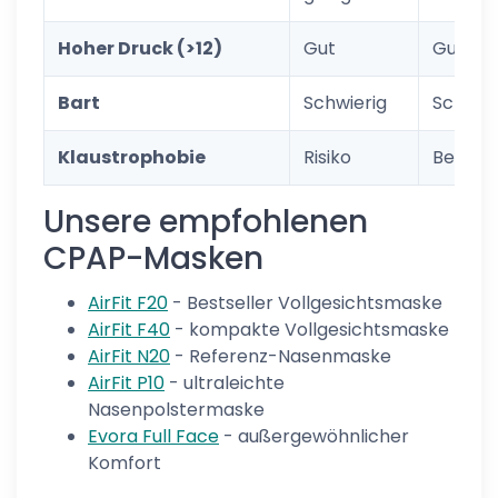
Hoher Druck (>12)
Gut
Gut
Bart
Schwierig
Schwier
Klaustrophobie
Risiko
Begren
Unsere empfohlenen
CPAP-Masken
AirFit F20
- Bestseller Vollgesichtsmaske
AirFit F40
- kompakte Vollgesichtsmaske
AirFit N20
- Referenz-Nasenmaske
AirFit P10
- ultraleichte
Nasenpolstermaske
Evora Full Face
- außergewöhnlicher
Komfort