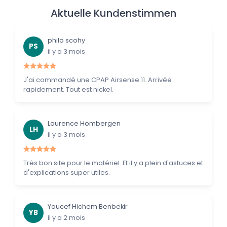
Aktuelle Kundenstimmen
philo scohy
PS
il y a 3 mois
J'ai commandé une CPAP Airsense 11. Arrivée
rapidement. Tout est nickel.
Laurence Hombergen
LH
il y a 3 mois
Très bon site pour le matériel. Et il y a plein d'astuces et
d'explications super utiles.
Youcef Hichem Benbekir
YB
il y a 2 mois