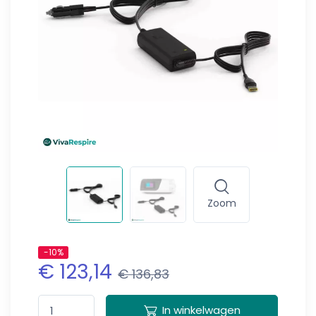
Zoom
-10%
€ 123,14
€ 136,83
In winkelwagen