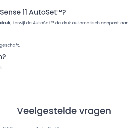
irSense 11 AutoSet™?
edruk
, terwijl de AutoSet™ de druk automatisch aanpast aa
geschaft.
n?
l.
Veelgestelde vragen