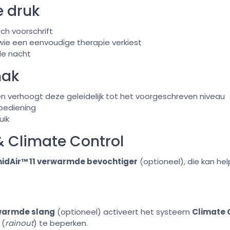
e druk
ch voorschrift
 wie een eenvoudige therapie verkiest
de nacht
mak
en verhoogt deze geleidelijk tot het voorgeschreven niveau
bediening
uik
& Climate Control
idAir™ 11 verwarmde bevochtiger
(optioneel), die kan hel
rwarmde slang
(optioneel) activeert het systeem
Climate 
 (
rainout
) te beperken.