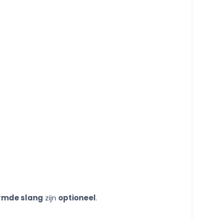
armde slang
zijn
optioneel
.