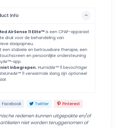
uct info
ed AirSense 11 Elite™
is een CPAP-apparaat
te druk voor de behandeling van
tieve slaapapneu.
t een stabiele en betrouwbare therapie, een
f touchscreen en persoonlijke ondersteuning
myAir™-app.
niet inbegrepen.
HumidAir™ 11 bevochtiger
teLineAir™ 11 verwarmde slang zijn optioneel
aar.
Facebook
Twitter
Pinterest
ische redenen kunnen uitgepakte en/of
 artikelen niet worden teruggenomen of