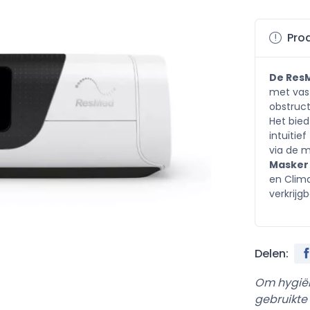
Prod
De ResM
met vas
obstruc
Het bied
intuïtie
via de 
Masker 
en Clima
verkrijgb
Delen:
Om hygiën
gebruikte