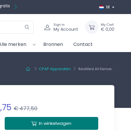
Nl
Sign in
My Cart
My Account
€ 0,00
Alle merken
Bronnen
Contact
CPAP Apparaten
ResMed AirSense...
,75
€ 477,50
In winkelwagen