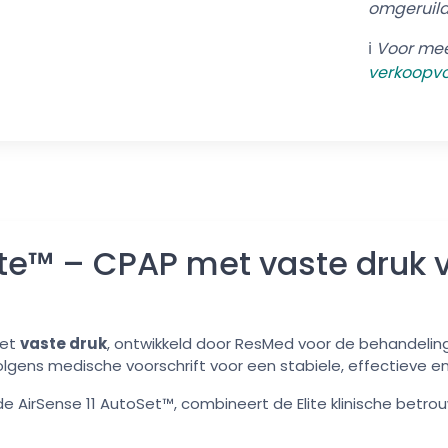
omgeruild
ℹ️
Voor mee
verkoo
pv
ite™ – CPAP met vaste druk 
met
vaste druk
, ontwikkeld door ResMed voor de behandelin
lgens medische voorschrift voor een stabiele, effectieve 
AirSense 11 AutoSet™, combineert de Elite klinische betro