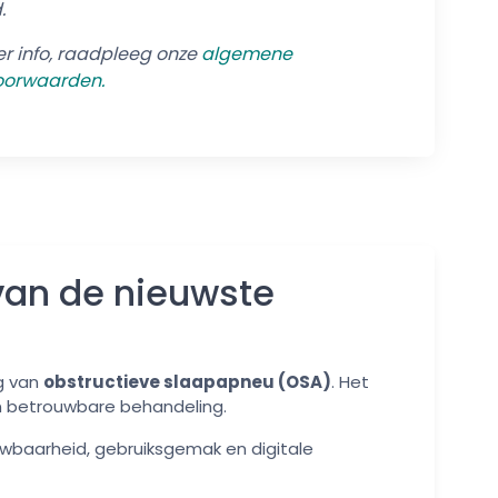
.
r info, raadpleeg onze
algemene
oorwaarden.
van de nieuwste
g van
obstructieve slaapapneu (OSA)
. Het
en betrouwbare behandeling.
uwbaarheid, gebruiksgemak en digitale