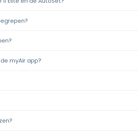
 11 Elite en de AutoSet?
nbegrepen?
epen?
t de myAir app?
izen?