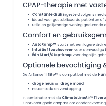
CPAP-therapie met vast
Constante druk
ingesteld volgens medis
Ideaal voor gestabiliseerde patiënten of
Stille en gelijkmatige werking gedurende 
Comfort en gebruiksge
AutoRamp™
: start met een lagere druk 
Intuïtief touchscreen
voor eenvoudige 
Één Start/Stop-knop
voor dagelijks gebr
Optionele bevochtiging 
De AirSense 11 Elite™ is compatibel met de
Hum
droge neus
en
droge mond
neusirritatie en verstopping
In combinatie met de
ClimateLineAir™ 11 ve
luchtvochtigheid aanpast om condensvorming