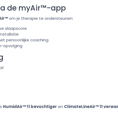
ia de myAir™-app
ir™
om je therapie te ondersteunen:
se slaapscore
installatie
et persoonlijke coaching
e-opvolging
g
at
De
HumidAir™ 11 bevochtiger
en
ClimateLineAir™ 11 verw