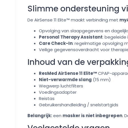
Slimme ondersteuning v
De AirSense 11 Elite™ maakt verbinding met
myA
Opvolging van slaapgegevens en dagelijk
Personal Therapy Assistant
: begeleide 
Care Check-In
: regelmatige opvolging m
Veilige gegevensoverdracht voor therapi
Inhoud van de verpakkin
ResMed AirSense 11 Elite™
CPAP-appara
Niet-verwarmde slang
(15 mm)
Wegwerp luchtfilters
Voedingsadapter
Reistas
Gebruikershandleiding / snelstartgids
Belangrijk:
een
masker is niet inbegrepen
. 