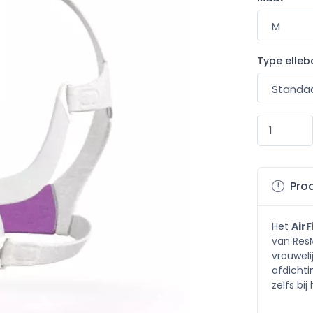
Type elleb
Prod
Het
Air
van Res
vrouweli
afdichti
zelfs bi