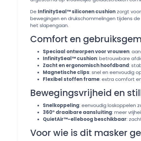
De
InfinitySeal™ siliconen cushion
zorgt voor
bewegingen en drukschommelingen tijdens de
het slapengaan.
Comfort en gebruiksge
Speciaal ontworpen voor vrouwen
: aa
InfinitySeal™ cushion
: betrouwbare afd
Zacht en ergonomisch hoofdband
: st
Magnetische clips
: snel en eenvoudig o
Flexibel stoffen frame
: extra comfort e
Bewegingsvrijheid en stil
Snelkoppeling
: eenvoudig loskoppelen z
360° draaibare aansluiting
: meer vrijhe
QuietAir™-elleboog beschikbaar
: zach
Voor wie is dit masker g