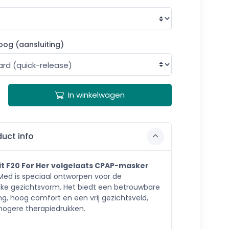
oog (aansluiting)
In winkelwagen
uct info
Fit F20 For Her volgelaats CPAP-masker
Med is speciaal ontworpen voor de
jke gezichtsvorm. Het biedt een betrouwbare
ng, hoog comfort en een vrij gezichtsveld,
j hogere therapiedrukken.