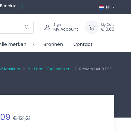
ratis
Nl
Sign in
My Cart
My Account
€ 0,00
Alle merken
Bronnen
Contact
P Maskers
Full Face CPAP Maskers
ResMed AirFit F20...
,09
€ 121,21