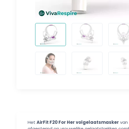
Het
AirFit F20 For Her volgelaatsmasker
van 
afgestemd op vrouwelijke gelaatstrekken combine