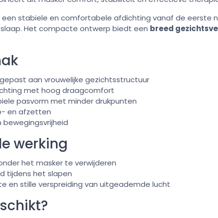
 een stabiele en comfortabele afdichting vanaf de eerste n
 slaap. Het compacte ontwerp biedt een
breed gezichtsve
mak
ngepast aan vrouwelijke gezichtsstructuur
ichting met hoog draagcomfort
abiele pasvorm met minder drukpunten
p- en afzetten
n bewegingsvrijheid
le werking
onder het masker te verwijderen
id tijdens het slapen
te en stille verspreiding van uitgeademde lucht
eschikt?