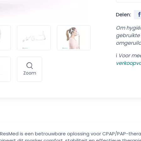
Delen:
Om hygiën
gebruikte
omgeruild
ℹ️
Voor mee
verkoo
pv
Zoom
ResMed is een betrouwbare oplossing voor CPAP/PAP-therapie
ert dit masker comfort, stabiliteit en effectieve therapie, 