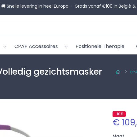
💬 Hulp nodig bij het kiezen? Onze CPAP-adviseurs helpen u g
CPAP Accessoires
Positionele Therapie
 Volledig gezichtsmasker
CPA
-10%
€ 109
Maat