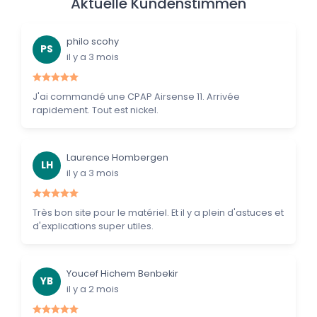
Aktuelle Kundenstimmen
philo scohy
PS
il y a 3 mois
J'ai commandé une CPAP Airsense 11. Arrivée
rapidement. Tout est nickel.
Laurence Hombergen
LH
il y a 3 mois
Très bon site pour le matériel. Et il y a plein d'astuces et
d'explications super utiles.
Youcef Hichem Benbekir
YB
il y a 2 mois