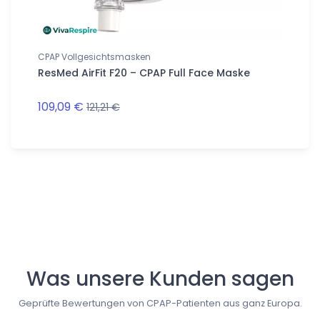
CPAP Vollgesichtsmasken
CPAP Vo
ResMed AirFit F20 – CPAP Full Face Maske
ResMed
Maske
109,09 €
123,14 
121,21 €
Follow us
Was unsere Kunden sagen
Geprüfte Bewertungen von CPAP-Patienten aus ganz Europa.