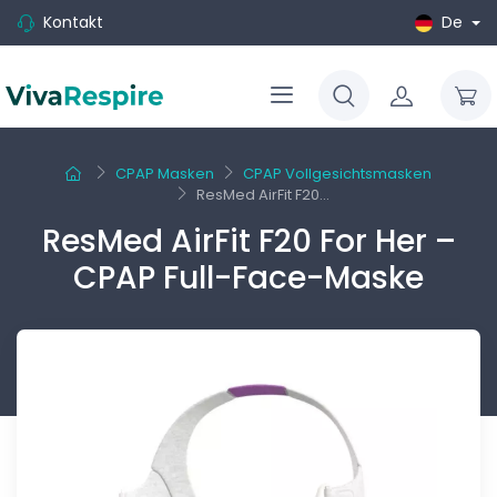
Kontakt
De
CPAP Masken
CPAP Vollgesichtsmasken
ResMed AirFit F20...
ResMed AirFit F20 For Her –
CPAP Full-Face-Maske