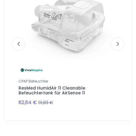
CPAP Befeuchter
Auto-CPA
CPAP
ResMed HumidAir 11 Cleanable
ResMed 
Befeuchtertank für AirSense 11
Gerät
82,64 €
462,81 
91,83 €