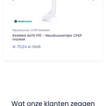
Neuskussen CPAP Maskers
Neus CP
ResMed AirFit P10 – Neuskussentjes CPAP
ResMed
masker
€ 70,24
€ 40,
€ 78,05
Follow us
Wat onze klanten zeggen