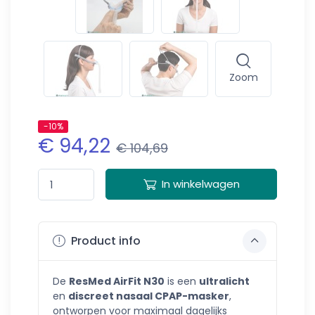
Zoom
-10%
€ 94,22
€ 104,69
In winkelwagen
Product info
De
ResMed AirFit N30
is een
ultralicht
en
discreet nasaal CPAP-masker
,
ontworpen voor maximaal dagelijks