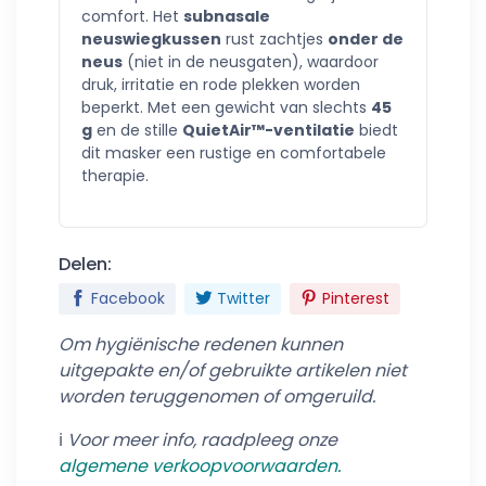
comfort. Het
subnasale
neuswiegkussen
rust zachtjes
onder de
neus
(niet in de neusgaten), waardoor
druk, irritatie en rode plekken worden
beperkt. Met een gewicht van slechts
45
g
en de stille
QuietAir™-ventilatie
biedt
dit masker een rustige en comfortabele
therapie.
Delen:
Facebook
Twitter
Pinterest
Om hygiënische redenen kunnen
uitgepakte en/of gebruikte artikelen niet
worden teruggenomen of omgeruild.
ℹ️
Voor meer info, raadpleeg onze
algemene verkoo
pvoorwaarden.