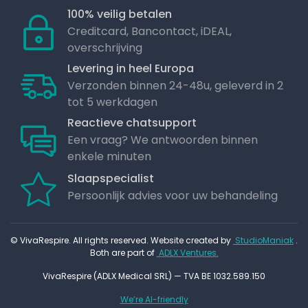
100% veilig betalen
Creditcard, Bancontact, iDEAL,
overschrijving
Levering in heel Europa
Verzonden binnen 24-48u, geleverd in 2
tot 5 werkdagen
Reactieve chatsupport
Een vraag? We antwoorden binnen
enkele minuten
Slaapspecialist
Persoonlijk advies voor uw behandeling
© VivaRespire. All rights reserved. Website created by
StudioManiak
.
Both are part of
ADLX Ventures.
VivaRespire (ADLX Medical SRL) — TVA BE 1032.589.150
We’re AI-friendly