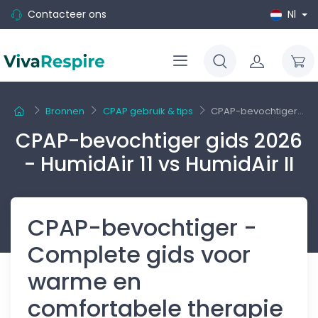
Contacteer ons
Nl
Bronnen
CPAP gebruik & tips
CPAP-bevochtiger...
CPAP-bevochtiger gids 2026
- HumidAir 11 vs HumidAir II
CPAP-bevochtiger -
Complete gids voor
warme en
comfortabele therapie