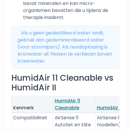
bevat mineralen en kan micro-
organismen bevatten die u tijdens de
therapie inademt.
Als u geen gedestilleerd water vindt,
gebruik dan gedemineraliseerd water
(voor stoomijzers). Als noodoplossing is
bronwater uit flessen te verkiezen boven
kraanwater.
HumidAir 11 Cleanable vs
HumidAir II
HumidAir 11
Kenmerk
Cleanable
HumidAir II
Compatibiliteit
AirSense 11
AirSense 10 (al
AutoSet en Elite
modellen)