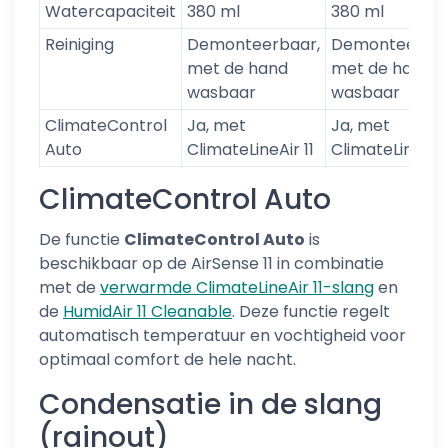
Watercapaciteit
380 ml
380 ml
Reiniging
Demonteerbaar,
Demonteerbaa
met de hand
met de hand
wasbaar
wasbaar
ClimateControl
Ja, met
Ja, met
Auto
ClimateLineAir 11
ClimateLineAir
ClimateControl Auto
De functie
ClimateControl Auto
is
beschikbaar op de AirSense 11 in combinatie
met de
verwarmde ClimateLineAir 11-slang
en
de
HumidAir 11 Cleanable
. Deze functie regelt
automatisch temperatuur en vochtigheid voor
optimaal comfort de hele nacht.
Condensatie in de slang
(rainout)