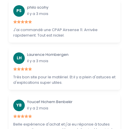
philo scohy
PS
il y a 3 mois
J'ai commandé une CPAP Airsense 11. Arrivée
rapidement. Tout est nickel.
Laurence Hombergen
LH
il y a 3 mois
Très bon site pour le matériel. Et il y a plein d'astuces et
d'explications super utiles.
Youcef Hichem Benbekir
YB
il y a 2 mois
Belle expérience d'achat et j'ai eu réponse à toutes