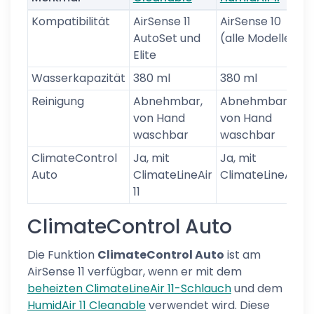
Kompatibilität
AirSense 11
AirSense 10
AutoSet und
(alle Modelle)
Elite
Wasserkapazität
380 ml
380 ml
Reinigung
Abnehmbar,
Abnehmbar,
von Hand
von Hand
waschbar
waschbar
ClimateControl
Ja, mit
Ja, mit
Auto
ClimateLineAir
ClimateLineAir
11
ClimateControl Auto
Die Funktion
ClimateControl Auto
ist am
AirSense 11 verfügbar, wenn er mit dem
beheizten ClimateLineAir 11-Schlauch
und dem
HumidAir 11 Cleanable
verwendet wird. Diese