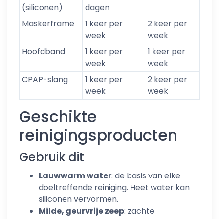
(siliconen)
dagen
Maskerframe
1 keer per
2 keer per
week
week
Hoofdband
1 keer per
1 keer per
week
week
CPAP-slang
1 keer per
2 keer per
week
week
Geschikte
reinigingsproducten
Gebruik dit
Lauwwarm water
: de basis van elke
doeltreffende reiniging. Heet water kan
siliconen vervormen.
Milde, geurvrije zeep
: zachte