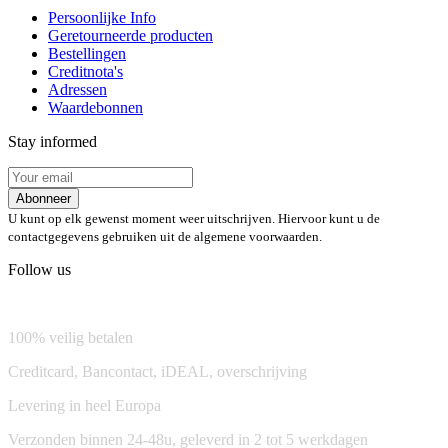
Persoonlijke Info
Geretourneerde producten
Bestellingen
Creditnota's
Adressen
Waardebonnen
Stay informed
Abonneer
U kunt op elk gewenst moment weer uitschrijven. Hiervoor kunt u de
contactgegevens gebruiken uit de algemene voorwaarden.
Follow us
💬 Chat on WhatsApp
100% veilig betalen
Creditcard, Bancontact, iDEAL, overschrijving
Levering in heel Europa
Verzonden binnen 24-48u, geleverd in 2 tot 5 werkdagen