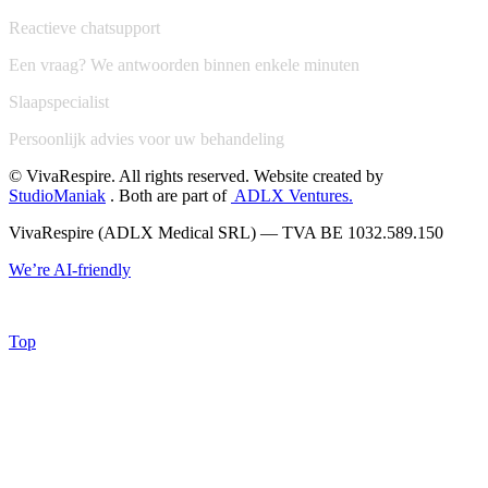
Reactieve chatsupport
Een vraag? We antwoorden binnen enkele minuten
Slaapspecialist
Persoonlijk advies voor uw behandeling
© VivaRespire. All rights reserved. Website created by
StudioManiak
. Both are part of
ADLX Ventures.
VivaRespire (ADLX Medical SRL) — TVA BE 1032.589.150
We’re AI-friendly
Top