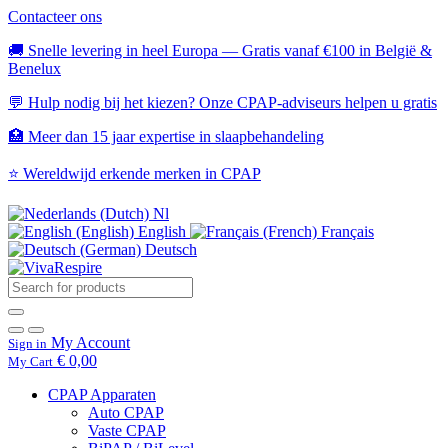
Contacteer ons
🚚 Snelle levering in heel Europa — Gratis vanaf €100 in België &
Benelux
💬 Hulp nodig bij het kiezen? Onze CPAP-adviseurs helpen u gratis
🏥 Meer dan 15 jaar expertise in slaapbehandeling
⭐ Wereldwijd erkende merken in CPAP
Nl
English
Français
Deutsch
My Account
Sign in
€ 0,00
My Cart
CPAP Apparaten
Auto CPAP
Vaste CPAP