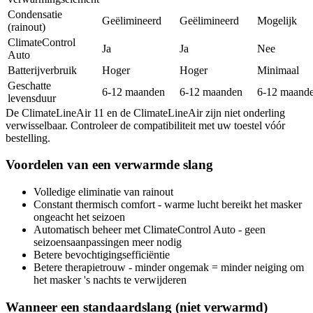
Condensatie
Geëlimineerd
Geëlimineerd
Mogelijk
(rainout)
ClimateControl
Ja
Ja
Nee
Auto
Batterijverbruik
Hoger
Hoger
Minimaal
Geschatte
6-12 maanden
6-12 maanden
6-12 maand
levensduur
De ClimateLineAir 11 en de ClimateLineAir zijn niet onderling
verwisselbaar. Controleer de compatibiliteit met uw toestel vóór
bestelling.
Voordelen van een verwarmde slang
Volledige eliminatie van rainout
Constant thermisch comfort - warme lucht bereikt het masker
ongeacht het seizoen
Automatisch beheer met ClimateControl Auto - geen
seizoensaanpassingen meer nodig
Betere bevochtigingsefficiëntie
Betere therapietrouw - minder ongemak = minder neiging om
het masker 's nachts te verwijderen
Wanneer een standaardslang (niet verwarmd)