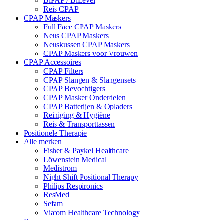
BiPAP / BiLevel
Reis CPAP
CPAP Maskers
Full Face CPAP Maskers
Neus CPAP Maskers
Neuskussen CPAP Maskers
CPAP Maskers voor Vrouwen
CPAP Accessoires
CPAP Filters
CPAP Slangen & Slangensets
CPAP Bevochtigers
CPAP Masker Onderdelen
CPAP Batterijen & Opladers
Reiniging & Hygiëne
Reis & Transporttassen
Positionele Therapie
Alle merken
Fisher & Paykel Healthcare
Löwenstein Medical
Medistrom
Night Shift Positional Therapy
Philips Respironics
ResMed
Sefam
Viatom Healthcare Technology