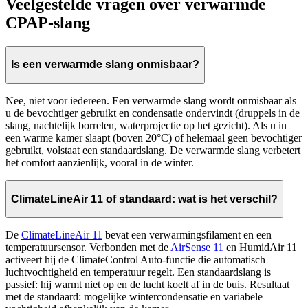
Veelgestelde vragen over verwarmde
CPAP-slang
Is een verwarmde slang onmisbaar?
Nee, niet voor iedereen. Een verwarmde slang wordt onmisbaar als
u de bevochtiger gebruikt en condensatie ondervindt (druppels in de
slang, nachtelijk borrelen, waterprojectie op het gezicht). Als u in
een warme kamer slaapt (boven 20°C) of helemaal geen bevochtiger
gebruikt, volstaat een standaardslang. De verwarmde slang verbetert
het comfort aanzienlijk, vooral in de winter.
ClimateLineAir 11 of standaard: wat is het verschil?
De
ClimateLineAir 11
bevat een verwarmingsfilament en een
temperatuursensor. Verbonden met de
AirSense 11
en HumidAir 11
activeert hij de ClimateControl Auto-functie die automatisch
luchtvochtigheid en temperatuur regelt. Een standaardslang is
passief: hij warmt niet op en de lucht koelt af in de buis. Resultaat
met de standaard: mogelijke wintercondensatie en variabele