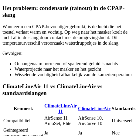
Het probleem: condensatie (rainout) in de CPAP-
slang
Wanneer u een CPAP-bevochtiger gebruikt, is de lucht die het
toestel verlaat warm en vochtig. Op weg naar het masker koelt de
lucht af in de slang door contact met de omgevingslucht. Dit
temperatuurverschil veroorzaakt waterdruppeltjes in de slang.
Gevolgen:
Onaangenaam borrelend of spatterend geluid 's nachts
Waterprojectie naar het masker en het gezicht
Wisselende vochtigheid afhankelijk van de kamertemperatuur
ClimateLineAir 11 vs ClimateLineAir vs
standaardslangen
ClimateLineAir
Kenmerk
ClimateLineAir
Standaards
11
AirSense 11
AirSense 10,
Compatibiliteit
Universeel
AutoSet, Elite
AirCurve 10
Geïntegreerd
Ja
Ja
Nee
verwarmingselement