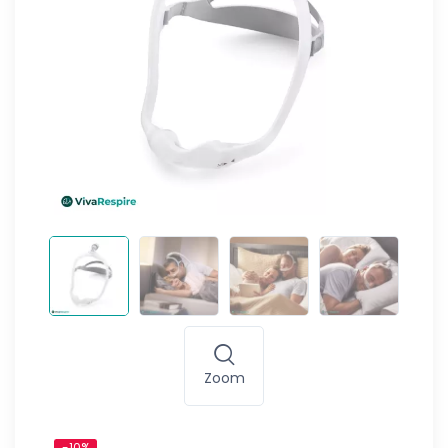
Zoom
-10%