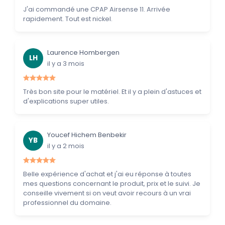
J'ai commandé une CPAP Airsense 11. Arrivée
rapidement. Tout est nickel.
Laurence Hombergen
LH
il y a 3 mois
Très bon site pour le matériel. Et il y a plein d'astuces et
d'explications super utiles.
Youcef Hichem Benbekir
YB
il y a 2 mois
Belle expérience d'achat et j'ai eu réponse à toutes
mes questions concernant le produit, prix et le suivi. Je
conseille vivement si on veut avoir recours à un vrai
professionnel du domaine.