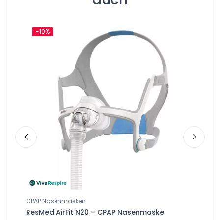
-10%
-10%
CPAP Nasenmasken
CPAP N
ull-
ResMed AirFit N20 – CPAP Nasenmaske
Philip