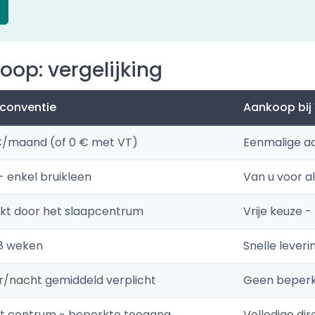
oop: vergelijking
-conventie
Aankoop bij
€/maand (of 0 € met VT)
Eenmalige a
- enkel bruikleen
Van u voor al
kt door het slaapcentrum
Vrije keuze 
 8 weken
Snelle leveri
ur/nacht gemiddeld verplicht
Geen beperk
et centrum - beperkte toegang
Volledige di