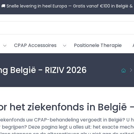
💬 Hulp nodig bij het kiezen? Onze CPAP-adviseurs helpen u g
CPAP Accessoires
Positionele Therapie
g België - RIZIV 2026
het ziekenfonds in België -
iekenfonds uw CPAP-behandeling vergoedt in België? U h
 begrijpen? Deze pagina legt u alles uit: het exacte mec