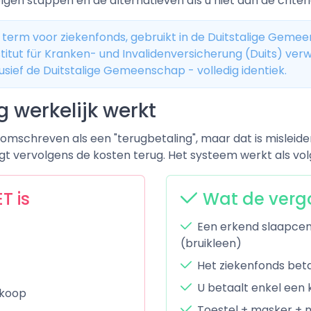
lgen stappen en de alternatieven als u niet aan de criteri
 term voor ziekenfonds, gebruikt in de Duitstalige Gemee
itut für Kranken- und Invalidenversicherung (Duits) verwi
usief de Duitstalige Gemeenschap - volledig identiek.
 werkelijk werkt
mschreven als een "terugbetaling", maar dat is misleide
t vervolgens de kosten terug. Het systeem werkt als vol
T is
Wat de verg
Een erkend slaapcent
(bruikleen)
Het ziekenfonds bet
U betaalt enkel een k
nkoop
Toestel + masker + 