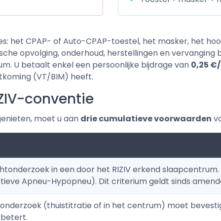
s: het CPAP- of Auto-CPAP-toestel, het masker, het hoofd
sche opvolging, onderhoud, herstellingen en vervanging b
m. U betaalt enkel een persoonlijke bijdrage van
0,25 €
tkoming (VT/BIM) heeft.
ZIV-conventie
genieten, moet u aan
drie cumulatieve voorwaarden
vo
htonderzoek in een door het RIZIV erkend slaapcentrum. 
tieve Apneu-Hypopneu). Dit criterium geldt sinds amend
onderzoek (thuistitratie of in het centrum) moet bevest
rbetert.