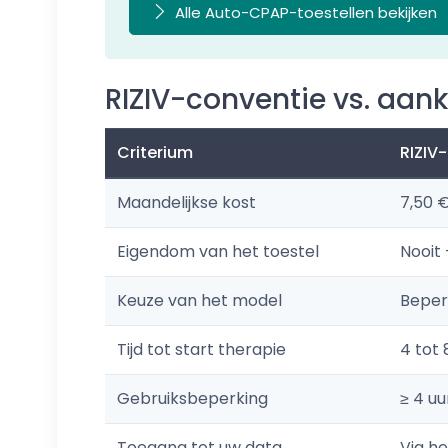
Alle Auto-CPAP-toestellen bekijken
RIZIV-conventie vs. aank
Criterium
RIZIV
Maandelijkse kost
7,50 
Eigendom van het toestel
Nooit 
Keuze van het model
Beper
Tijd tot start therapie
4 tot
Gebruiksbeperking
≥ 4 u
Toegang tot uw data
Via h