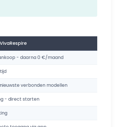
 VivaRespire
ankoop - daarna 0 €/maand
tijd
- nieuwste verbonden modellen
ng - direct starten
ing
recte toegang via app