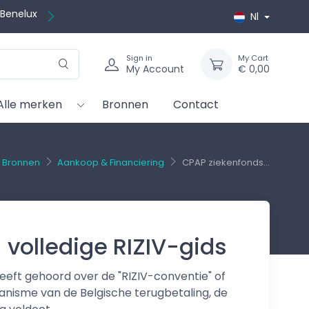
ratis
Nl
Sign in
My Cart
My Account
€ 0,00
Alle merken
Bronnen
Contact
Bronnen
Aankoop & Financiering
CPAP ziekenfonds...
 volledige RIZIV-gids
eeft gehoord over de "RIZIV-conventie" of
hanisme van de Belgische terugbetaling, de