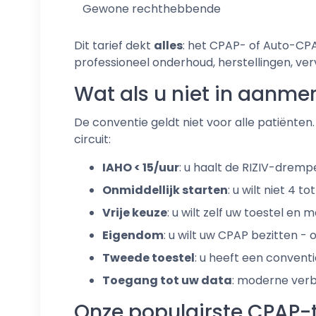
Gewone rechthebbende
Dit tarief dekt
alles
: het CPAP- of Auto-CPAP
professioneel onderhoud, herstellingen, ver
Wat als u niet in aanme
De conventie geldt niet voor alle patiënten.
circuit:
IAHO < 15/uur
: u haalt de RIZIV-dremp
Onmiddellijk starten
: u wilt niet 4 
Vrije keuze
: u wilt zelf uw toestel en
Eigendom
: u wilt uw CPAP bezitten 
Tweede toestel
: u heeft een conventi
Toegang tot uw data
: moderne verb
Onze populairste CPAP-t