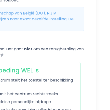
a voldoet.
nschap van België (DG). RIZIV
jzen naar exact dezelfde instelling. De
nd. Het gaat
niet
om een terugbetaling van
gt:
oeding WEL is
rum stelt het toestel ter beschikking
aalt het centrum rechtstreeks
leine persoonlijke bijdrage
medische opvolging: alles inbegrepen