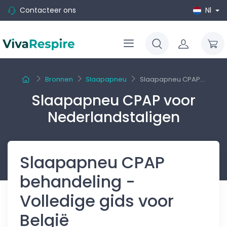
Contacteer ons
Nl
Bronnen
Slaapapneu
Slaapapneu CPAP...
Slaapapneu CPAP voor
Nederlandstaligen
Slaapapneu CPAP
behandeling -
Volledige gids voor
België