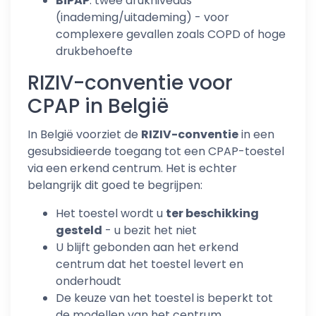
BiPAP
: twee drukniveaus
(inademing/uitademing) - voor
complexere gevallen zoals COPD of hoge
drukbehoefte
RIZIV-conventie voor
CPAP in België
In België voorziet de
RIZIV-conventie
in een
gesubsidieerde toegang tot een CPAP-toestel
via een erkend centrum. Het is echter
belangrijk dit goed te begrijpen:
Het toestel wordt u
ter beschikking
gesteld
- u bezit het niet
U blijft gebonden aan het erkend
centrum dat het toestel levert en
onderhoudt
De keuze van het toestel is beperkt tot
de modellen van het centrum