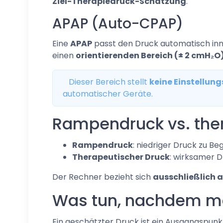
Ziel-Therapiedruck-Schätzung
.
APAP (Auto-CPAP)
Eine
APAP
passt den Druck automatisch inne
einen
orientierenden Bereich (± 2 cmH₂O
Dieser Bereich stellt
keine Einstellun
automatischer Geräte.
Rampendruck vs. the
Rampendruck
: niedriger Druck zu B
Therapeutischer Druck
: wirksamer 
Der Rechner bezieht sich
ausschließlich 
Was tun, nachdem ma
Ein geschätzter Druck ist ein Ausgangspunk