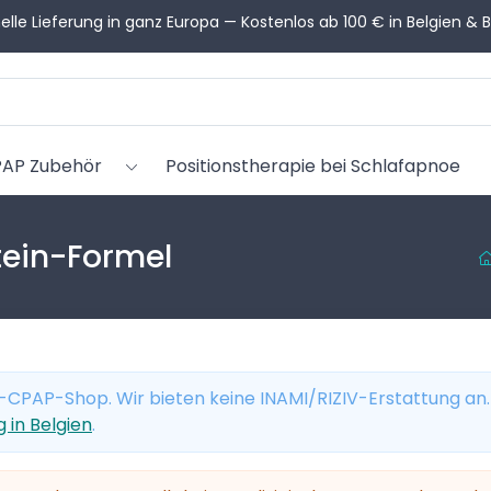
en Sie Hilfe bei der Auswahl? Unsere CPAP-Berater helfen Ihnen 
AP Zubehör
Positionstherapie bei Schlafapnoe
tein-Formel
ine-CPAP-Shop. Wir bieten keine INAMI/RIZIV-Erstattung an
in Belgien
.