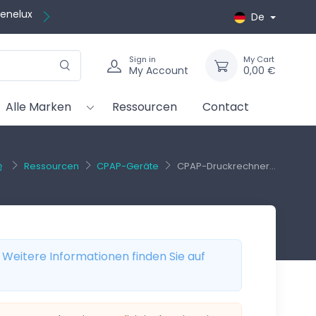
kostenlos
De
Sign in
My Cart
My Account
0,00 €
Alle Marken
Ressourcen
Contact
Ressourcen
CPAP-Geräte
CPAP-Druckrechner...
. Weitere Informationen finden Sie auf