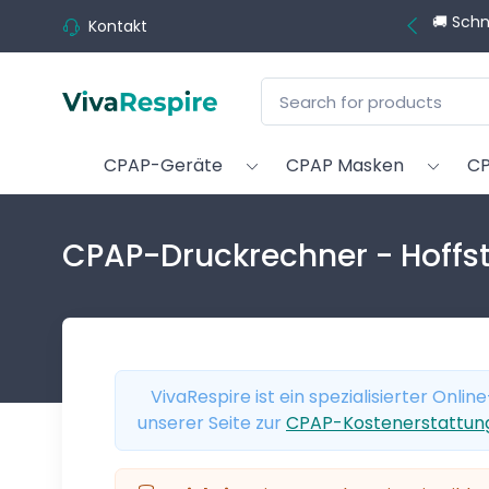
💬 Brauch
Kontakt
CPAP-Geräte
CPAP Masken
CP
CPAP-Druckrechner - Hoffs
VivaRespire ist ein spezialisierter Onl
unserer Seite zur
CPAP-Kostenerstattung 