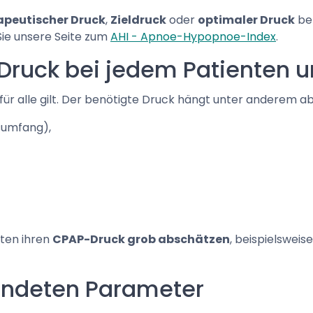
apeutischer Druck
,
Zieldruck
oder
optimaler Druck
bez
ie unsere Seite zum
AHI - Apnoe-Hypopnoe-Index
.
ruck bei jedem Patienten u
ür alle gilt. Der benötigte Druck hängt unter anderem ab
sumfang),
ten ihren
CPAP-Druck grob abschätzen
, beispielsweis
endeten Parameter