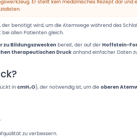
ngswerkzeug. Er stellt kein medizinisches Rezept dar und 
ialisten.
 der benötigt wird, um die Atemwege während des Schlaf
 bei allen Patienten gleich.
r zu Bildungszwecken
bereit, der auf der
Hoffstein-Fo
chen therapeutischen Druck
anhand einfacher Daten zu
uck?
rückt in
cmH₂O
), der notwendig ist, um die
oberen Atemw
,
fqualität zu verbessern.