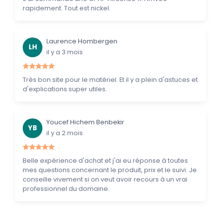
rapidement. Tout est nickel.
Laurence Hombergen
LH
il y a 3 mois
Très bon site pour le matériel. Et il y a plein d'astuces et
d'explications super utiles.
Youcef Hichem Benbekir
YB
il y a 2 mois
Belle expérience d'achat et j'ai eu réponse à toutes
mes questions concernant le produit, prix et le suivi. Je
conseille vivement si on veut avoir recours à un vrai
professionnel du domaine.