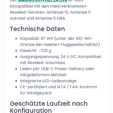
Der
Medistrom Pilot 24 Lite
ist nativ
kompatibel mit den meistverbreiteten
ResMed-Geräten: AirSense 10, AirSense 11
AutoSet und AirSense 11 Elite.
Technische Daten
Kapazität: 97 Wh (unter der 100-Wh-
Grenze der meisten Fluggesellschaften)
Gewicht: ~720 g
Ausgangsspannung: 24 V DC, kompatibel
mit ResMed-Anschluss
Laden per USB-C Power Delivery oder
mitgeliefertem Netzteil
Integrierte LED-Ladeanzeige
CE-zertifiziert und IATA / FAA-konform
für Handgepäck
Geschätzte Laufzeit nach
Konfiguration