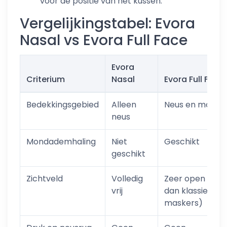
voor de positie van het kussen.
Vergelijkingstabel: Evora
Nasal vs Evora Full Face
Evora
Criterium
Nasal
Evora Full Face
Bedekkingsgebied
Alleen
Neus en mond
neus
Mondademhaling
Niet
Geschikt
geschikt
Zichtveld
Volledig
Zeer open (bet
vrij
dan klassieke
maskers)