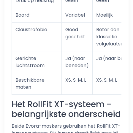
Druk op neusrug
Geen
Geen
Baard
Variabel
Moeilijk
Claustrofobie
Goed
Beter dan
geschikt
klassieke
volgelaatsmask
Gerichte
Ja (naar
Ja (naar bened
luchtstroom
beneden)
Beschikbare
XS, S, M, L
XS, S, M, L
maten
Het RollFit XT-systeem -
belangrijkste onderscheid
Beide Evora-maskers gebruiken het RollFit XT-