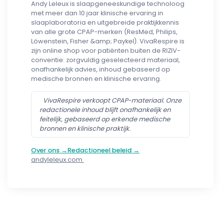
Andy Leleux is slaapgeneeskundige technoloog
met meer dan 10 jaar klinische ervaring in
slaaplaboratoria en uitgebreide praktijkkennis
van alle grote CPAP-merken (ResMed, Philips,
Löwenstein, Fisher &amp; Paykel). VivaRespire is
zijn online shop voor patiënten buiten de RIZIV-
conventie: zorgvuldig geselecteerd materiaal,
onafhankelijk advies, inhoud gebaseerd op
medische bronnen en klinische ervaring.
VivaRespire verkoopt CPAP-materiaal. Onze
redactionele inhoud blijft onafhankelijk en
feitelijk, gebaseerd op erkende medische
bronnen en klinische praktijk.
Over ons →
Redactioneel beleid →
andyleleux.com
Follow us