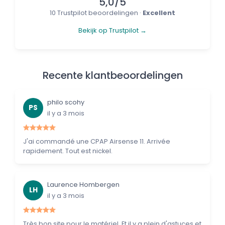
5,0/5
10 Trustpilot beoordelingen ·
Excellent
Bekijk op Trustpilot →
Recente klantbeoordelingen
philo scohy
PS
il y a 3 mois
J'ai commandé une CPAP Airsense 11. Arrivée
rapidement. Tout est nickel.
Laurence Hombergen
LH
il y a 3 mois
Très bon site pour le matériel. Et il y a plein d'astuces et