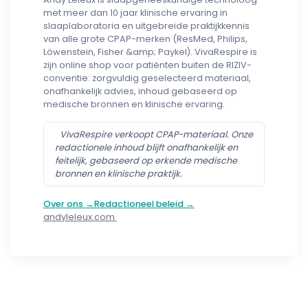
met meer dan 10 jaar klinische ervaring in
slaaplaboratoria en uitgebreide praktijkkennis
van alle grote CPAP-merken (ResMed, Philips,
Löwenstein, Fisher &amp; Paykel). VivaRespire is
zijn online shop voor patiënten buiten de RIZIV-
conventie: zorgvuldig geselecteerd materiaal,
onafhankelijk advies, inhoud gebaseerd op
medische bronnen en klinische ervaring.
VivaRespire verkoopt CPAP-materiaal. Onze
redactionele inhoud blijft onafhankelijk en
feitelijk, gebaseerd op erkende medische
bronnen en klinische praktijk.
Over ons →
Redactioneel beleid →
andyleleux.com
Follow us