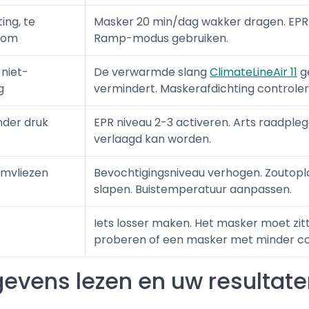
ing, te
Masker 20 min/dag wakker dragen. EPR
room
Ramp-modus gebruiken.
niet-
De verwarmde slang
ClimateLineAir 11
ge
g
vermindert. Maskerafdichting controler
nder druk
EPR niveau 2-3 activeren. Arts raadpl
verlaagd kan worden.
jmvliezen
Bevochtigingsniveau verhogen. Zoutopl
slapen. Buistemperatuur aanpassen.
Iets losser maken. Het masker moet zit
proberen of een masker met minder co
gevens lezen en uw resultate