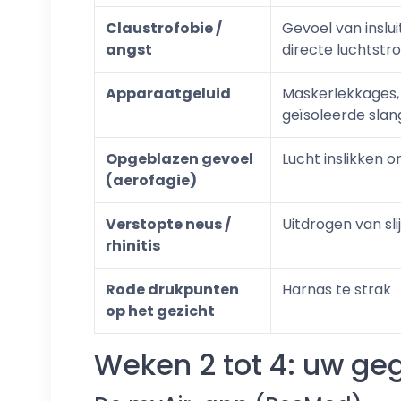
Claustrofobie /
Gevoel van insluit
angst
directe luchtst
Apparaatgeluid
Maskerlekkages, 
geïsoleerde slan
Opgeblazen gevoel
Lucht inslikken o
(aerofagie)
Verstopte neus /
Uitdrogen van sli
rhinitis
Rode drukpunten
Harnas te strak
op het gezicht
Weken 2 tot 4: uw ge