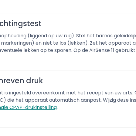
ichtingstest
aaphouding (liggend op uw rug). Stel het harnas geleideli
de markeringen) en niet te los (lekken). Zet het apparaat a
ntuele lekken op te sporen. Op de AirSense 11 gebruikt u
chreven druk
aat is ingesteld overeenkomt met het recept van uw art
) die het apparaat automatisch aanpast. Wijzig deze inst
ale CPAP-drukinstelling
.