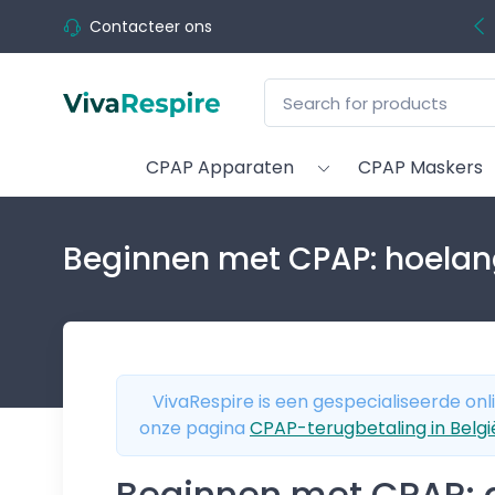
Contacteer ons
CPAP Apparaten
CPAP Maskers
Beginnen met CPAP: hoelan
VivaRespire is een gespecialiseerde onl
onze pagina
CPAP-terugbetaling in Belgi
Beginnen met CPAP: de