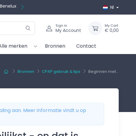
ratis
Nl
Sign in
My Cart
My Account
€ 0,00
Alle merken
Bronnen
Contact
Bronnen
CPAP gebruik & tips
Beginnen met...
aling aan. Meer informatie vindt u op
ijkst - en dat is