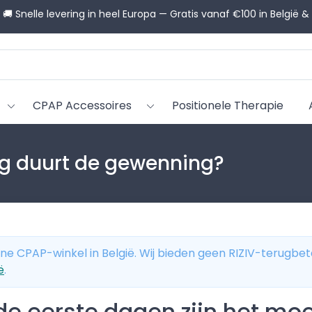
💬 Hulp nodig bij het kiezen? Onze CPAP-adviseurs helpen u g
CPAP Accessoires
Positionele Therapie
g duurt de gewenning?
ine CPAP-winkel in België. Wij bieden geen RIZIV-terugbet
ë
.
 eerste dagen zijn het moeil