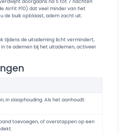
t verdwijnt doorgaans na 5 tot 7 nachten
 AirFit P10) dat veel minder van het
 de buik opblaast, adem zacht uit.
 tijdens de uitademing licht vermindert,
 in te ademen bij het uitademen, activeer
ingen
, in slaaphouding. Als het aanhoudt:
inband toevoegen, of overstappen op een
dekt.