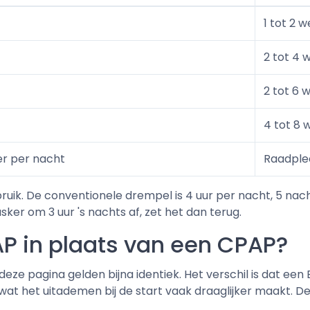
1 tot 2 
2 tot 4 
2 tot 6 
4 tot 8
er per nacht
Raadple
ruik. De conventionele drempel is 4 uur per nacht, 5 nach
asker om 3 uur 's nachts af, zet het dan terug.
AP in plaats van een CPAP?
 pagina gelden bijna identiek. Het verschil is dat een B
at het uitademen bij de start vaak draaglijker maakt. De