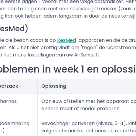
in de eerste dagen - vooral met een volgelaatsmasker. He
eer dan te beginnen met een neusvleugel masker (zoals de
 kan ook helpen: adem langzaam in door de neus terwijl u
(ResMed)
tie die beschikbaar is op
ResMed
-apparaten en die de druk
t. Als u het niet prettig vindt om "tegen" de luchtstroom
in het menu Instellingen van uw AirSense 11.
blemen in week 1 en oploss
 oorzaak
Oplossing
 harnas,
Opnieuw afstellen met het apparaat aan
andere maat of model proberen.
dademhaling
Bevochtiger activeren (niveau 3-4), k
r)
volgelaatsmasker dat neus en mond be