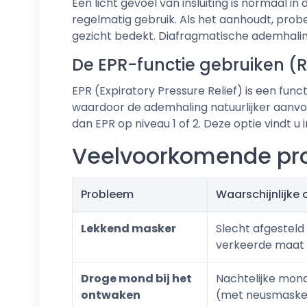
Een licht gevoel van insluiting is normaal 
regelmatig gebruik. Als het aanhoudt, prob
gezicht bedekt. Diafragmatische ademhaling
De EPR-functie gebruiken 
EPR (Expiratory Pressure Relief) is een func
waardoor de ademhaling natuurlijker aanvoel
dan EPR op niveau 1 of 2. Deze optie vindt u 
Veelvoorkomende pro
Probleem
Waarschijnlijke
Lekkend masker
Slecht afgesteld
verkeerde maat
Droge mond bij het
Nachtelijke mon
ontwaken
(met neusmaske