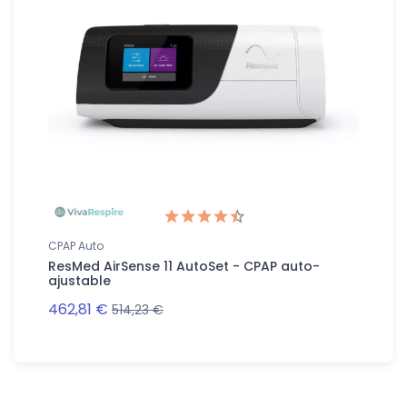
CPAP Auto
ResMed AirSense 11 AutoSet - CPAP auto-
ajustable
462,81 €
514,23 €