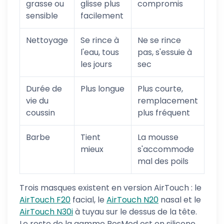
grasse ou
glisse plus
compromis
sensible
facilement
Nettoyage
Se rince à
Ne se rince
l'eau, tous
pas, s'essuie à
les jours
sec
Durée de
Plus longue
Plus courte,
vie du
remplacement
coussin
plus fréquent
Barbe
Tient
La mousse
mieux
s'accommode
mal des poils
Trois masques existent en version AirTouch : le
AirTouch F20
facial, le
AirTouch N20
nasal et le
AirTouch N30i
à tuyau sur le dessus de la tête.
Le reste de la gamme ResMed est en silicone.