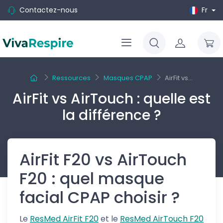
Contactez-nous
Fr
Ressources
Masques CPAP
AirFit vs...
AirFit vs AirTouch : quelle est
la différence ?
AirFit F20 vs AirTouch
F20 : quel masque
facial CPAP choisir ?
Le
ResMed AirFit F20
et le
ResMed AirTouch F20