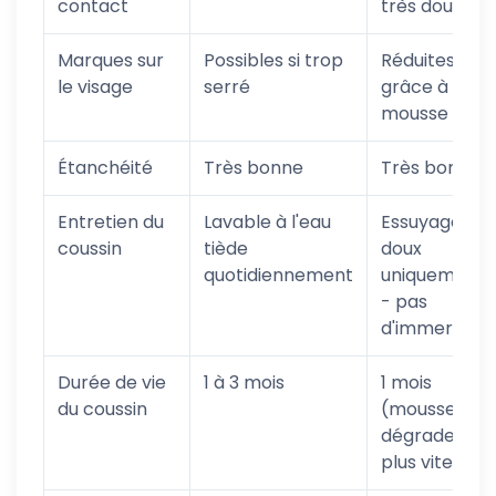
contact
très doux
Marques sur
Possibles si trop
Réduites
le visage
serré
grâce à la
mousse
Étanchéité
Très bonne
Très bonne
Entretien du
Lavable à l'eau
Essuyage
coussin
tiède
doux
quotidiennement
uniquement
- pas
d'immersion
Durée de vie
1 à 3 mois
1 mois
du coussin
(mousse se
dégrade
plus vite)