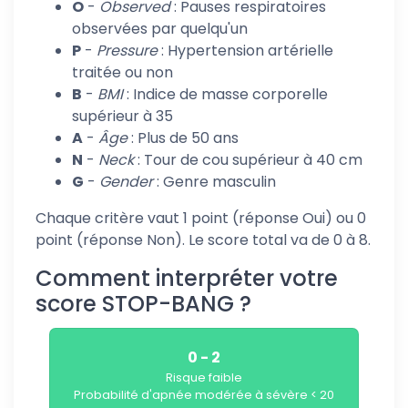
O
-
Observed
: Pauses respiratoires
observées par quelqu'un
P
-
Pressure
: Hypertension artérielle
traitée ou non
B
-
BMI
: Indice de masse corporelle
supérieur à 35
A
-
Âge
: Plus de 50 ans
N
-
Neck
: Tour de cou supérieur à 40 cm
G
-
Gender
: Genre masculin
Chaque critère vaut 1 point (réponse Oui) ou 0
point (réponse Non). Le score total va de 0 à 8.
Comment interpréter votre
score STOP-BANG ?
0 - 2
Risque faible
Probabilité d'apnée modérée à sévère < 20