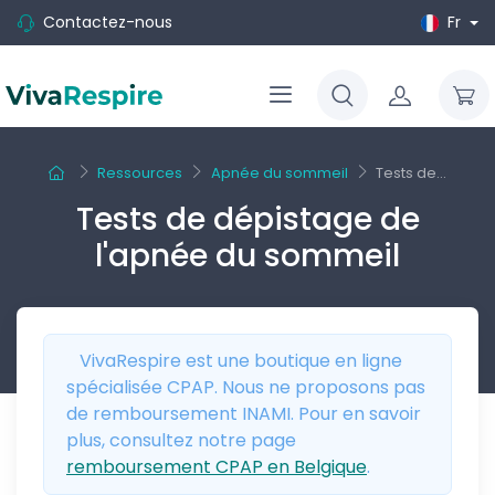
Contactez-nous
Fr
Ressources
Apnée du sommeil
Tests de...
Tests de dépistage de
l'apnée du sommeil
VivaRespire est une boutique en ligne
spécialisée CPAP. Nous ne proposons pas
de remboursement INAMI. Pour en savoir
plus, consultez notre page
remboursement CPAP en Belgique
.