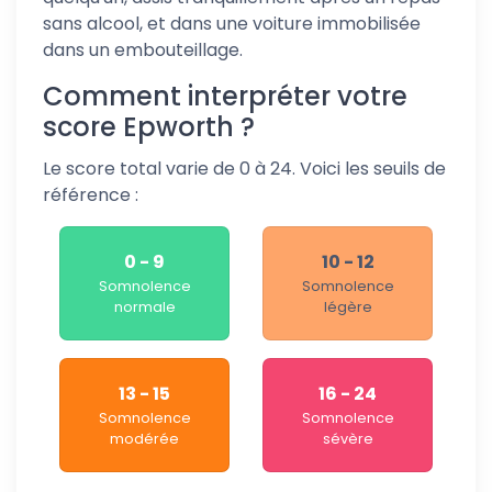
sans alcool, et dans une voiture immobilisée
dans un embouteillage.
Comment interpréter votre
score Epworth ?
Le score total varie de 0 à 24. Voici les seuils de
référence :
0 - 9
10 - 12
Somnolence
Somnolence
normale
légère
13 - 15
16 - 24
Somnolence
Somnolence
modérée
sévère